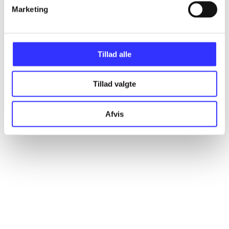
Marketing
Alle registrerede artikler fordelt på udgivelser
...
Tillad alle
...
Tillad valgte
...
Afvis
...
...