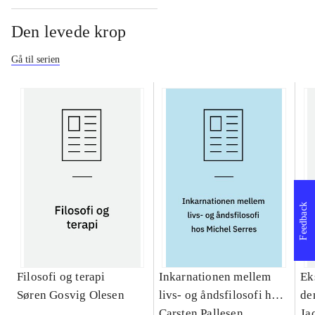
Den levede krop
Gå til serien
Feedback
Filosofi og terapi
Inkarnationen mellem
Ek
Søren Gosvig Olesen
livs- og åndsfilosofi hos
de
Michel Serres : et
Carsten Pallesen
Ja