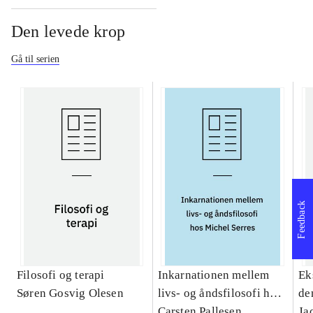
Den levede krop
Gå til serien
Feedback
Filosofi og terapi
Inkarnationen mellem
Ek
Søren Gosvig Olesen
livs- og åndsfilosofi hos
de
Michel Serres : et
Carsten Pallesen
Ja