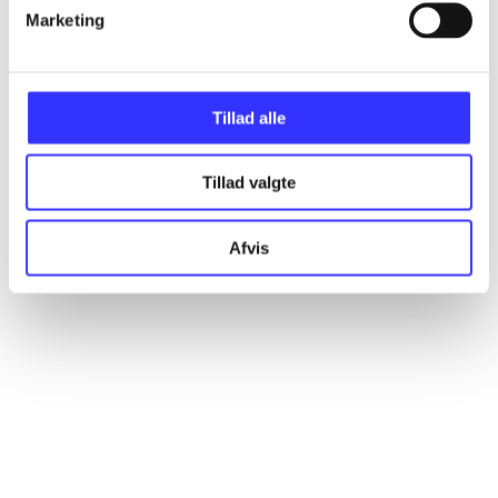
Marketing
Alle registrerede artikler fordelt på udgivelser
...
Tillad alle
...
Tillad valgte
...
Afvis
...
...