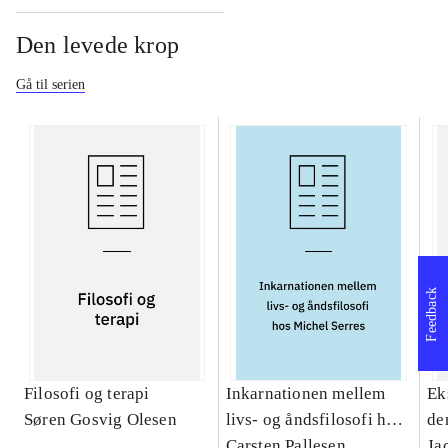
Den levede krop
Gå til serien
Feedback
Filosofi og terapi
Inkarnationen mellem
Ek
Søren Gosvig Olesen
livs- og åndsfilosofi hos
de
Michel Serres : et
Carsten Pallesen
Ja