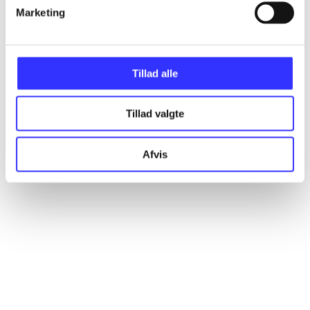
Marketing
Alle registrerede artikler fordelt på udgivelser
...
Tillad alle
...
Tillad valgte
...
Afvis
...
...