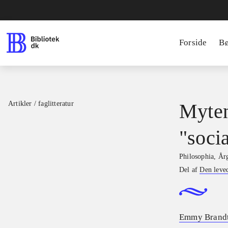
Forside
B
Artikler / faglitteratur
Myten
"soci
Philosophia
,
Årg
Del af
Den leve
Emmy Brandt