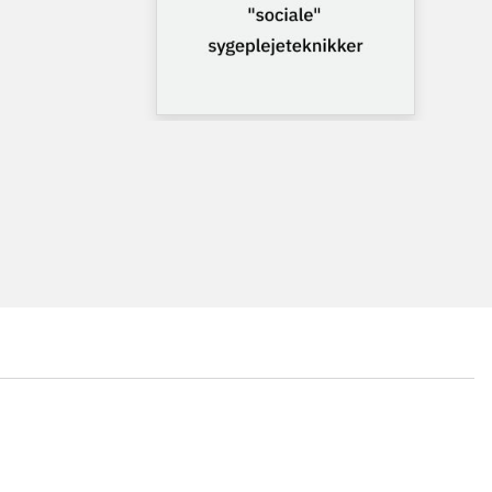
...
...