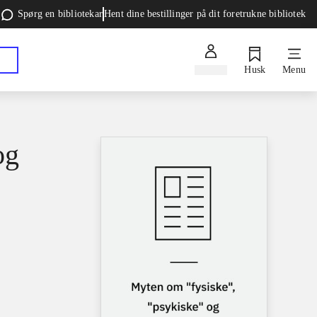
Spørg en bibliotekar
Hent dine bestillinger på dit foretrukne bibliotek
Log ind
Husk
Menu
og