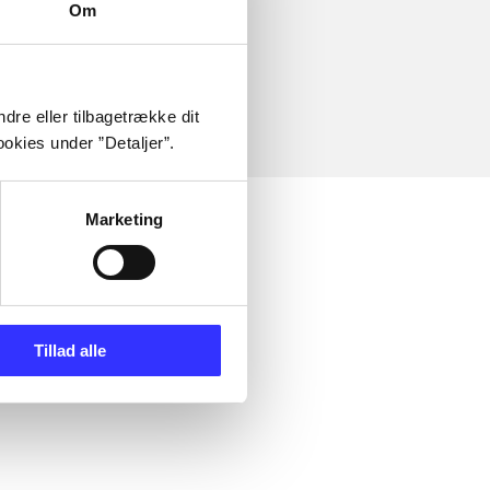
Om
dre eller tilbagetrække dit
okies under ”Detaljer”.
Marketing
Tillad alle