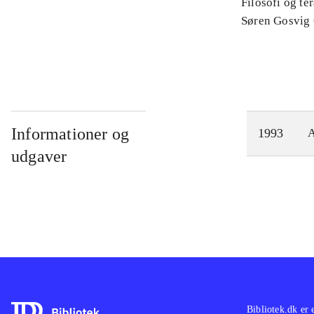
Filosofi og te
Søren Gosvig
Informationer og
1993
A
udgaver
Bibliotek.dk er 