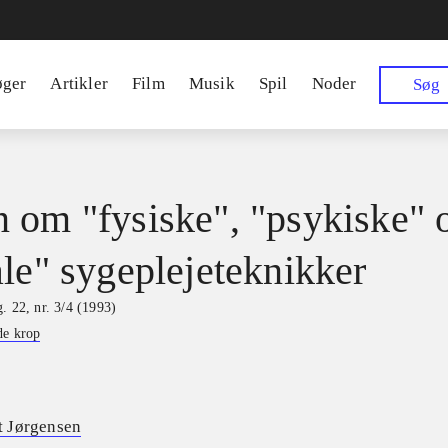
øger
Artikler
Film
Musik
Spil
Noder
Søg
 om "fysiske", "psykiske" 
ale" sygeplejeteknikker
. 22, nr. 3/4 (1993)
de krop
 Jørgensen