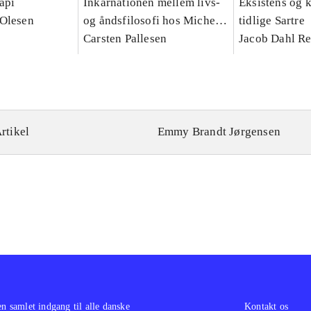
rapi
Inkarnationen mellem livs-
Eksistens og 
 Olesen
og åndsfilosofi hos Michel
tidlige Sartre
Serres : et teologisk bidrag
Carsten Pallesen
Jacob Dahl Re
rtikel
Emmy Brandt Jørgensen
en samlet indgang til alle danske
Kontakt os