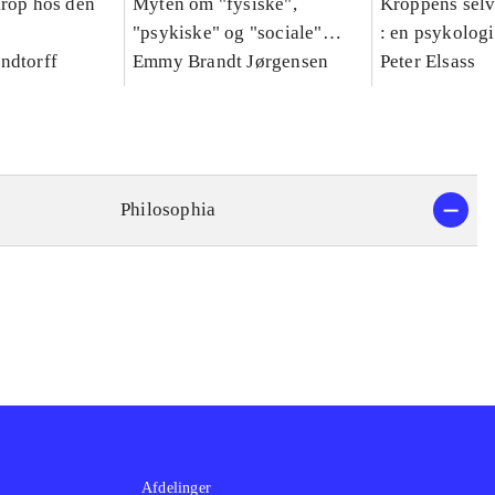
krop hos den
Myten om "fysiske",
Kroppens sel
"psykiske" og "sociale"
: en psykologi
ndtorff
sygeplejeteknikker
Emmy Brandt Jørgensen
fænomenologis
Peter Elsass
den psykosom
relation
Philosophia
Afdelinger