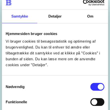
computerstøttet undervisning
Samtykke
Detaljer
Om
inklusion
didaktik
IT
Hjemmesiden bruger cookies
hjælpemidler
læsning
skrivning
Vi bruger cookies til besøgsstatistik og optimering af
brugervenlighed. Du kan til enhver tid ændre eller
læsevanskeligheder
tilbagetrække dit samtykke ved at klikke på ”Cookies” i
bunden af siden. Du kan læse mere om de anvendte
skrivevanskeligheder
cookies under ”Detaljer”.
Samtykkevalg
Nødvendig
Lignende emneord
Funktionelle
heste
børnebøger
ridning
hestesygdomme
vokal