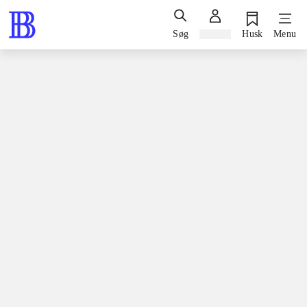
Søg
Log ind
Husk
Menu
Bøger / skønlitteratur / romaner