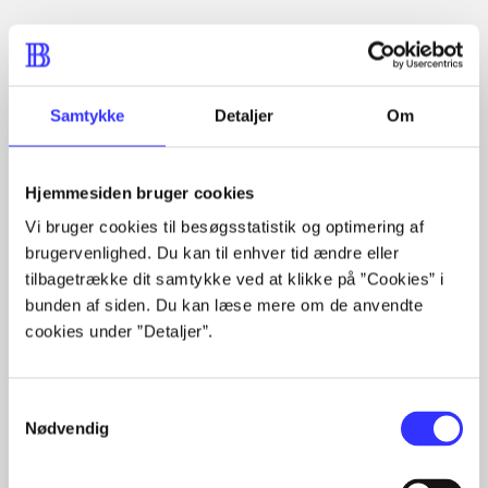
Artiklen er en del af
lorem ipsum dolor sit amet ...
Tidsskrift
Samtykke
Detaljer
Om
Artiklerne i
handler ofte om
Hjemmesiden bruger cookies
Vi bruger cookies til besøgsstatistik og optimering af
brugervenlighed. Du kan til enhver tid ændre eller
tilbagetrække dit samtykke ved at klikke på ”Cookies” i
Artikler med samme emner
bunden af siden. Du kan læse mere om de anvendte
Fra
cookies under ”Detaljer”.
Samtykkevalg
Nødvendig