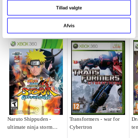
Tillad valgte
Minder om
Afvis
Naruto Shippuden -
Transformers - war for
Dr
ultimate ninja storm
Cybertron
te
generations