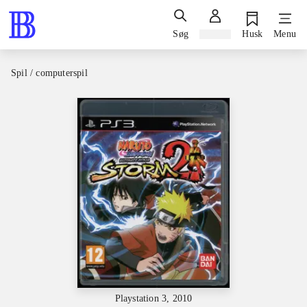
Søg
Log ind
Husk
Menu
Spil / computerspil
Playstation 3, 2010