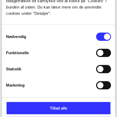
tilbagetrække dit samtykke ved at klikke på ”Cookies” i
Artikler
bunden af siden. Du kan læse mere om de anvendte
Alle registrerede artikler fordelt på udgivelser
cookies under ”Detaljer”.
...
Samtykkevalg
Nødvendig
...
Funktionelle
...
Statistik
...
Marketing
...
Tillad alle