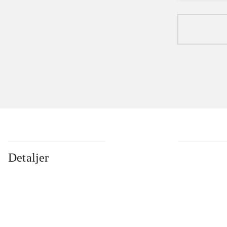
Detaljer
...
...
...
...