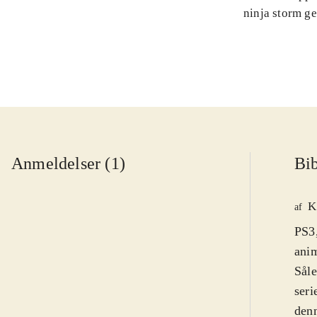
ninja storm g
Anmeldelser (1)
Bib
K
af
PS3,
anim
Såle
seri
denn