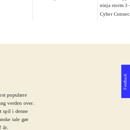
ninja storm 3 -
Cyber Connec
Feedback
est populære
ang verden over.
t spil i denne
anske tale gør
2 år
.