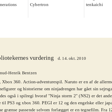
enerations
Cybertron
tenkaichi
liotekernes vurdering
d. 14. okt. 2010
nud-Henrik Bentzen
 Xbox 360. Action-adventurespil. Naruto er en af de allerm
efigurer og historierne om ninjadrengen har gået sin sejrsg
des også i spilregi hvoraf "Ninja storm 2" (NS2) er det ande
e til PS3 og xbox 360. PEGI er 12 og den engelske eller jap
e grænse passende selvom forlægget er en tegnefilm. Fra 1