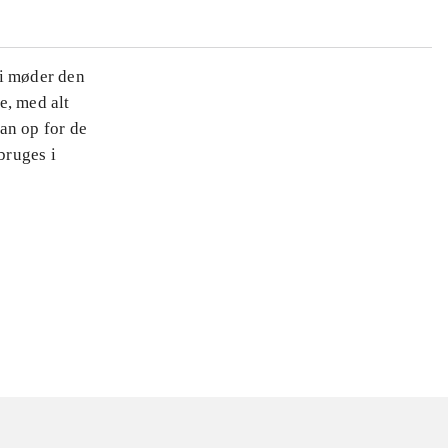
 Vi møder den
e, med alt
an op for de
bruges i