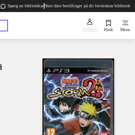
Spørg en bibliotekar
Hent dine bestillinger på dit foretrukne bibliotek
Log ind
Husk
Menu
a