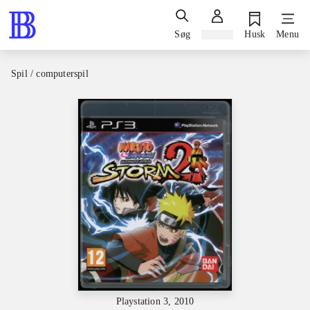
Søg
Log ind
Husk
Menu
Spil / computerspil
Playstation 3, 2010