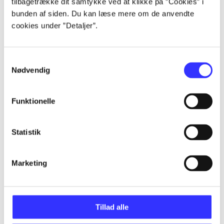
tilbagetrække dit samtykke ved at klikke på ”Cookies” i
Artikler
bunden af siden. Du kan læse mere om de anvendte
Alle registrerede artikler fordelt på udgivelser
cookies under ”Detaljer”.
...
Samtykkevalg
Nødvendig
...
Funktionelle
...
Statistik
...
Marketing
...
Tillad alle