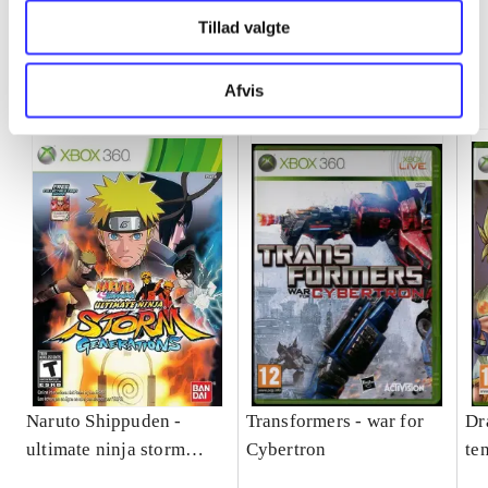
Tillad valgte
Minder om
Afvis
Naruto Shippuden -
Transformers - war for
Dr
ultimate ninja storm
Cybertron
te
generations