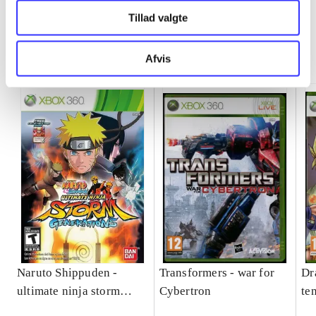
Tillad valgte
Minder om
Afvis
Naruto Shippuden -
Transformers - war for
Dr
ultimate ninja storm
Cybertron
te
generations