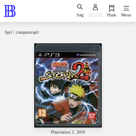
Søg
Log ind
Husk
Menu
Spil / computerspil
Playstation 3, 2010