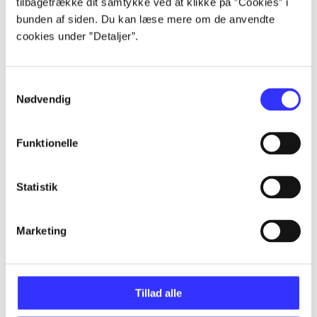
tilbagetrække dit samtykke ved at klikke på ”Cookies” i
Artikler
bunden af siden. Du kan læse mere om de anvendte
Alle registrerede artikler fordelt på udgivelser
cookies under ”Detaljer”.
...
Samtykkevalg
Nødvendig
...
Funktionelle
...
Statistik
...
Marketing
...
Tillad alle