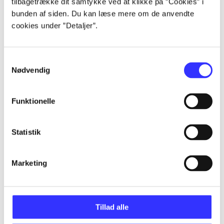
tilbagetrække dit samtykke ved at klikke på ”Cookies” i
Artikler
bunden af siden. Du kan læse mere om de anvendte
Alle registrerede artikler fordelt på udgivelser
cookies under ”Detaljer”.
...
Samtykkevalg
Nødvendig
...
Funktionelle
...
Statistik
...
Marketing
...
Tillad alle