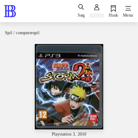
Søg
Log ind
Husk
Menu
Spil / computerspil
Playstation 3, 2010