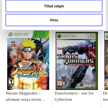
Tillad valgte
Minder om
Afvis
Naruto Shippuden -
Transformers - war for
Dr
ultimate ninja storm
Cybertron
te
generations