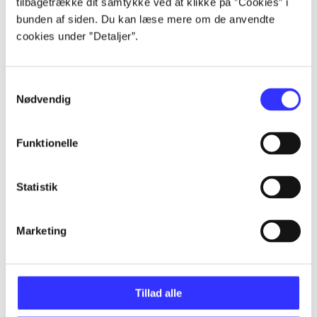
tilbagetrække dit samtykke ved at klikke på ”Cookies” i
Artikler
bunden af siden. Du kan læse mere om de anvendte
Alle registrerede artikler fordelt på udgivelser
cookies under ”Detaljer”.
...
Samtykkevalg
Nødvendig
...
Funktionelle
...
Statistik
...
Marketing
...
Tillad alle