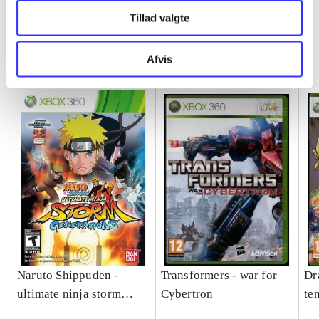
Tillad valgte
Minder om
Afvis
Naruto Shippuden -
Transformers - war for
Dr
ultimate ninja storm
Cybertron
te
generations