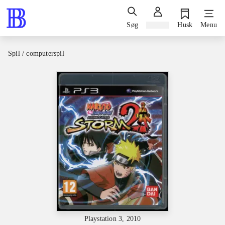
Søg
Log ind
Husk
Menu
Spil / computerspil
Playstation 3, 2010