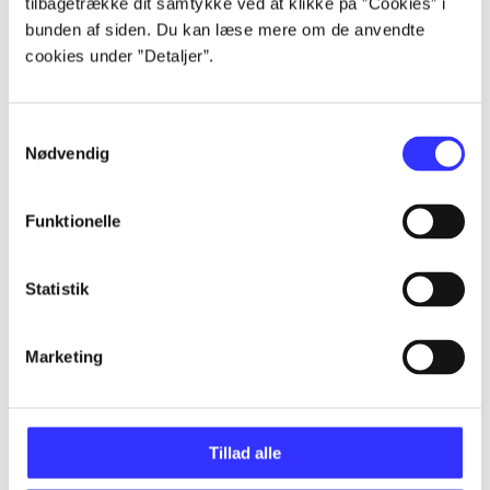
tilbagetrække dit samtykke ved at klikke på ”Cookies” i
Artikler
bunden af siden. Du kan læse mere om de anvendte
Alle registrerede artikler fordelt på udgivelser
cookies under ”Detaljer”.
...
Samtykkevalg
Nødvendig
...
Funktionelle
...
Statistik
...
Marketing
...
Tillad alle