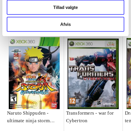
Tillad valgte
Minder om
Afvis
Naruto Shippuden -
Transformers - war for
Dr
ultimate ninja storm
Cybertron
te
generations