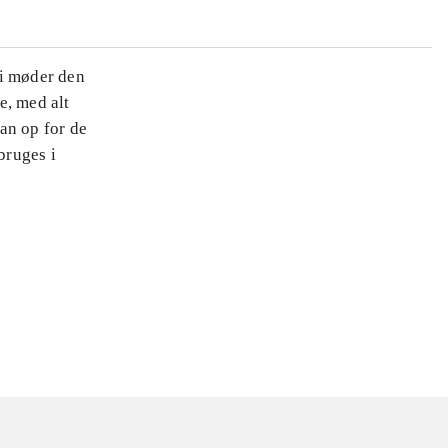
 Vi møder den
e, med alt
an op for de
bruges i