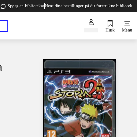
Spørg en bibliotekar
Hent dine bestillinger på dit foretrukne bibliotek
Log ind
Husk
Menu
a