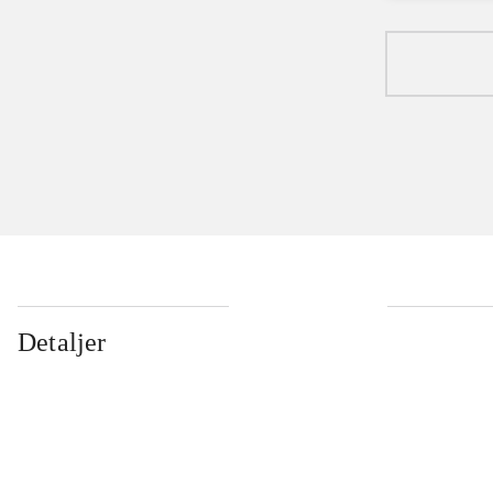
Detaljer
...
...
...
...