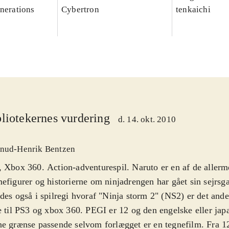
enerations
Cybertron
tenkaichi
liotekernes vurdering
d. 14. okt. 2010
nud-Henrik Bentzen
 Xbox 360. Action-adventurespil. Naruto er en af de allerm
efigurer og historierne om ninjadrengen har gået sin sejrsg
des også i spilregi hvoraf "Ninja storm 2" (NS2) er det ande
e til PS3 og xbox 360. PEGI er 12 og den engelske eller jap
e grænse passende selvom forlægget er en tegnefilm. Fra 1