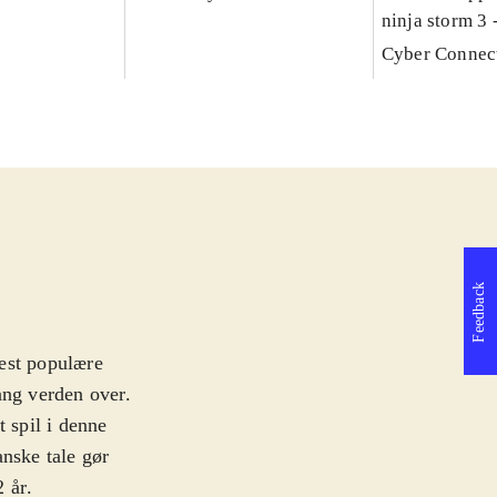
ninja storm 3 -
Cyber Connec
Feedback
est populære
ang verden over.
t spil i denne
anske tale gør
2 år
.