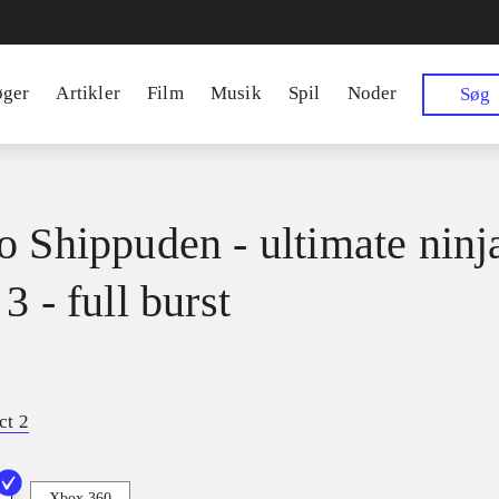
øger
Artikler
Film
Musik
Spil
Noder
Søg
o Shippuden - ultimate ninj
3 - full burst
ct 2
Xbox 360