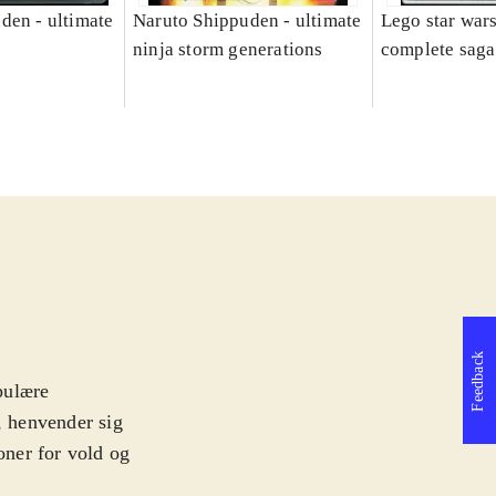
den - ultimate
Naruto Shippuden - ultimate
Lego star wars
ninja storm generations
complete saga
Feedback
pulære
, henvender sig
oner for vold og