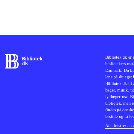
Anim
dett
Bibliotek.dk er 
bibliotekers mat
Danmark. Du kan
låne på dit eget
Bibliotek.dk til
bøger, musik, tid
lydbøger osv. Bi
bibliotek, men e
findes på danske
bestille og få lev
Administrer cook