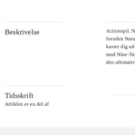
Beskrivelse
Actionspil. N
foruden Narut
kaster dig u
mod Nine-Tai
den ultimati
Tidsskrift
Artiklen er en del af