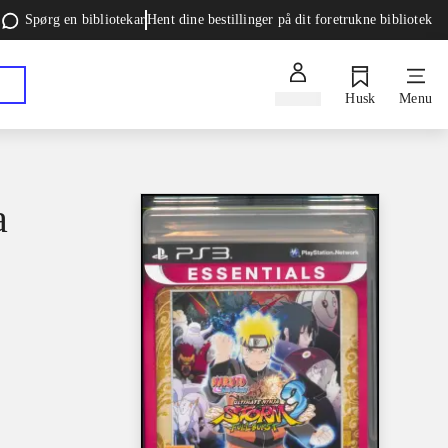
Spørg en bibliotekar
Hent dine bestillinger på dit foretrukne bibliotek
Log ind
Husk
Menu
a