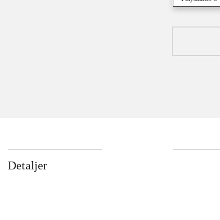
Detaljer
...
...
...
...