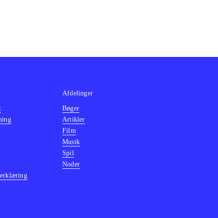
he Bucks" med
 min mening
.
Afdelinger
k
Bøger
ning
Artikler
Film
Musik
Spil
Noder
erklæring