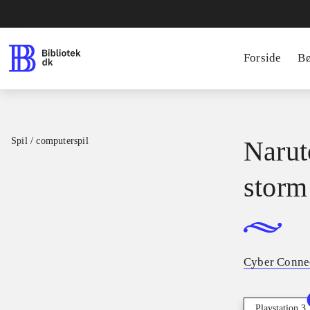
Forside
B
Spil / computerspil
Narut
storm 
Cyber Conne
Playstation 3