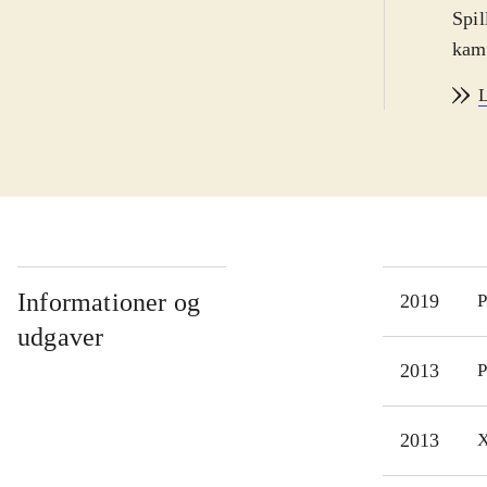
Spil
kamp
inte
L
land
"Ult
Lege
spil
fan 
det 
man 
Informationer og
2019
P
Boss
udgaver
og e
2013
P
Spil
samm
2013
X
man
Erfa