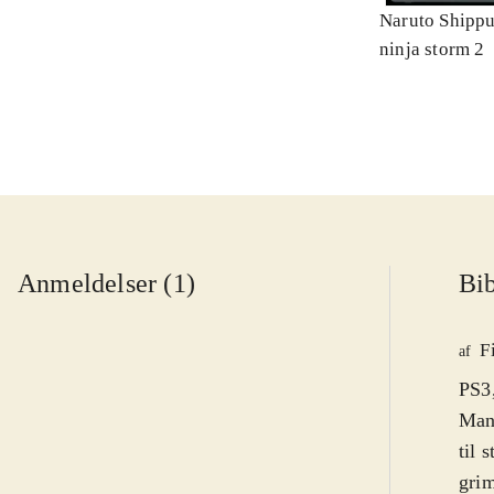
Naruto Shippu
ninja storm 2
Anmeldelser (1)
Bib
F
af
PS3,
Mang
til 
grim