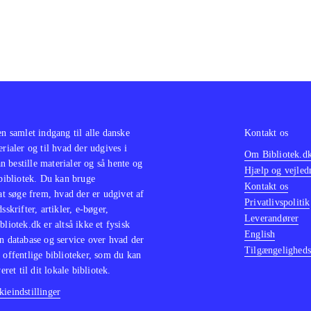
e/Manga-baserede spil, og fans af genren får "Bang for t
e langtidsholdbare spil. Et must buy for bibliotekerne efter
en samlet indgang til alle danske
Kontakt os
erialer og til hvad der udgives i
Om Bibliotek.d
 bestille materialer og så hente og
Hjælp og vejled
 bibliotek. Du kan bruge
Kontakt os
 at søge frem, hvad der er udgivet af
Privatlivspolitik
sskrifter, artikler, e-bøger,
Leverandører
bliotek.dk er altså ikke et fysisk
English
n database og service over hvad der
Tilgængeligheds
 offentlige biblioteker, som du kan
eret til dit lokale bibliotek.
ieindstillinger