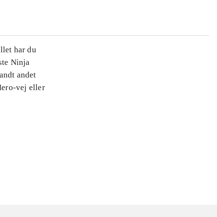
llet har du
ste Ninja
landt andet
ero-vej eller