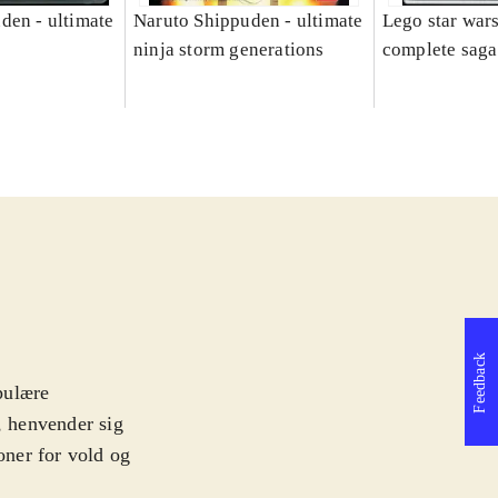
den - ultimate
Naruto Shippuden - ultimate
Lego star wars
ninja storm generations
complete saga
Feedback
pulære
, henvender sig
oner for vold og