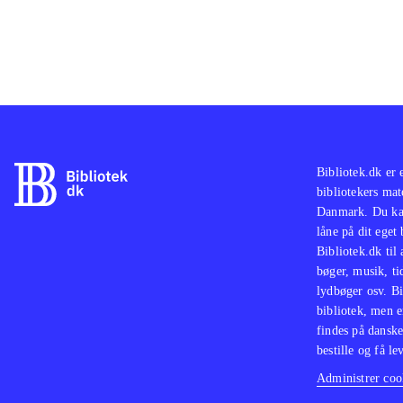
Anim
dett
Bibliotek.dk er 
bibliotekers mat
Danmark. Du kan
låne på dit eget
Bibliotek.dk til
bøger, musik, tid
lydbøger osv. Bi
bibliotek, men e
findes på danske
bestille og få lev
Administrer cook