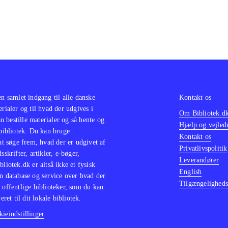
e/Manga-baserede spil, og fans af genren får "Bang for t
e langtidsholdbare spil. Et must buy for bibliotekerne efter
en samlet indgang til alle danske
Kontakt os
erialer og til hvad der udgives i
Om Bibliotek.d
 bestille materialer og så hente og
Hjælp og vejled
 bibliotek. Du kan bruge
Kontakt os
 at søge frem, hvad der er udgivet af
Privatlivspolitik
sskrifter, artikler, e-bøger,
Leverandører
bliotek.dk er altså ikke et fysisk
English
n database og service over hvad der
Tilgængeligheds
 offentlige biblioteker, som du kan
eret til dit lokale bibliotek.
ieindstillinger