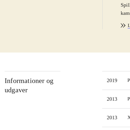
Spil
kamp
inte
L
land
"Ult
Lege
spil
fan 
det 
man 
Informationer og
2019
P
Boss
udgaver
og e
2013
P
Spil
samm
2013
X
man
Erfa