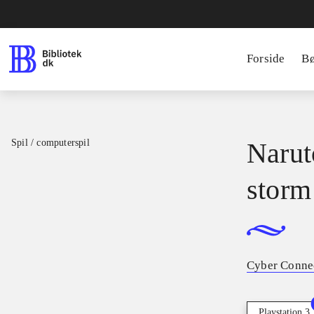
Forside
B
Spil / computerspil
Narut
storm 
Cyber Conne
Playstation 3