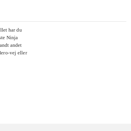
llet har du
ste Ninja
landt andet
ero-vej eller