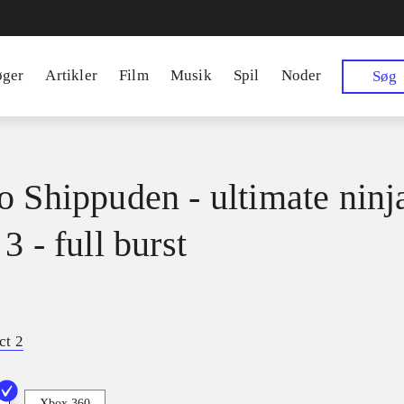
øger
Artikler
Film
Musik
Spil
Noder
Søg
o Shippuden - ultimate ninj
3 - full burst
ct 2
Xbox 360