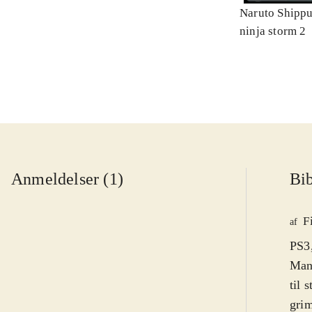
Naruto Shippu
ninja storm 2
Anmeldelser (1)
Bib
F
af
PS3,
Mang
til 
grim