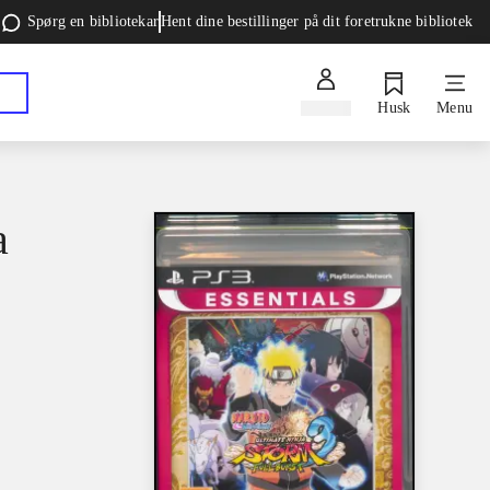
Spørg en bibliotekar
Hent dine bestillinger på dit foretrukne bibliotek
Log ind
Husk
Menu
a