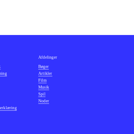
he Bucks" med
 min mening
.
Afdelinger
k
Bøger
ning
Artikler
Film
Musik
Spil
Noder
erklæring