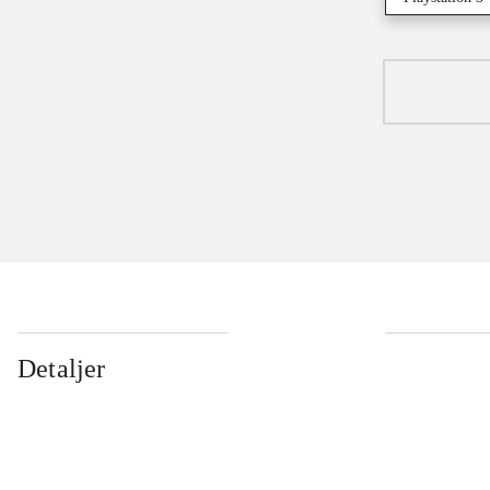
Detaljer
...
...
...
...