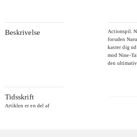
Beskrivelse
Actionspil. N
foruden Narut
kaster dig u
mod Nine-Tai
den ultimati
Tidsskrift
Artiklen er en del af