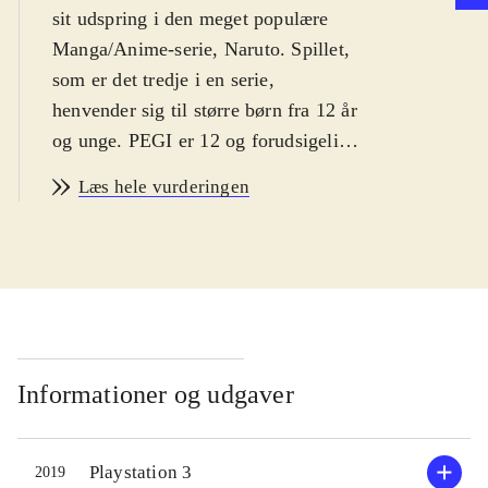
sit udspring i den meget populære
Manga/Anime-serie, Naruto. Spillet,
som er det tredje i en serie,
henvender sig til større børn fra 12 år
og unge. PEGI er 12 og forudsigelige
ikoner for vold og grimt sprog.
Læs hele vurderingen
Spillet er på engelsk
.
Spillet er som de to foregående spil i
serien en blanding af adventurespil
og kampspil, hvor interessen mest
samler sig om adventuredelen, hvis
man interesserer sig for Naruto-
universet. Udgangspunktet for
Informationer og udgaver
handlingen er landsbyen Leaf Village
og den 4. store Ninja-krig, og
Playstation 3
2019
undervejs skal man træffe "Ultimate