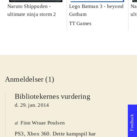
Naruto Shippuden -
Lego Batman 3 - beyond
Na
ultimate ninja storm 2
Gotham
ul
TT Games
Anmeldelser (1)
Bibliotekernes vurdering
d. 29. jan. 2014
Feedback
Finn Wraae Poulsen
af
PS3, Xbox 360. Dette kampspil har