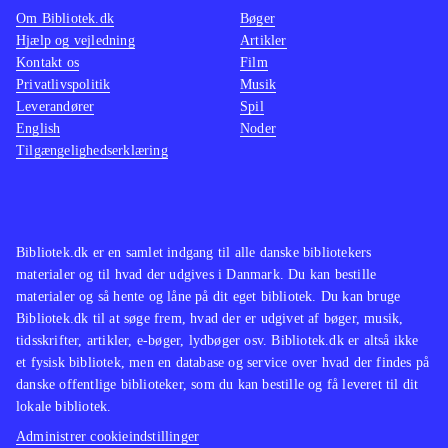
underbygger det spændende univers
.
Om Bibliotek.dk
Bøger
Hjælp og vejledning
Artikler
Spillet hører til i toppen af de
Kontakt os
Film
Anime-baserede spil, og kan vel
Privatlivspolitik
Musik
bedst sammenlignes med de to
Leverandører
Spil
forgængere i serien, og her topper
English
Noder
Tilgængelighedserklæring
dette 3. spil med mange gode
features
.
Erfaringerne fra bibliotekerne viser at
der stadig er et stort publikum til
Bibliotek.dk er en samlet indgang til alle danske bibliotekers
disse Anime/Manga-baserede spil, og
materialer og til hvad der udgives i Danmark. Du kan bestille
fans af genren får "Bang for the
materialer og så hente og låne på dit eget bibliotek. Du kan bruge
Bibliotek.dk til at søge frem, hvad der er udgivet af bøger, musik,
Bucks" med dette langtidsholdbare
tidsskrifter, artikler, e-bøger, lydbøger osv. Bibliotek.dk er altså ikke
spil. Et must buy for bibliotekerne
et fysisk bibliotek, men en database og service over hvad der findes på
efter min mening
.
danske offentlige biblioteker, som du kan bestille og få leveret til dit
lokale bibliotek.
Administrer cookieindstillinger