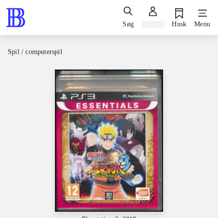
Søg
Log ind
Husk
Menu
Spil / computerspil