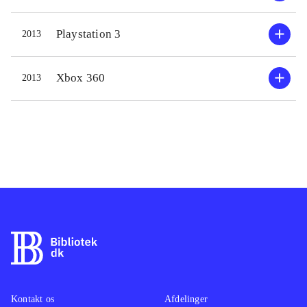
decicions", som afgør om man vil
vælge Hero-vejen eller den svære
Playstation 3
2013
Legend-vej i spillet. Kampene er
taktisk prægede og involverer flere
Xbox 360
2013
karakterer i spillet. Der er en del
cutscenes fyldt med dialog i spillet,
og hvis man ikke er fan af universet,
kan disse sikkert godt føles lidt
langtrukne. Generelt tror jeg det er
fordel at være inde i universet for at
få det fulde udbytte af spillet. Så får
man til gengæld også et spil med en
dybde, god storyline og mange
udfordrende Boss-kampe. Spillet har
en flot grafisk indpakning fyldt med
gode animationer og effekter, som
Kontakt os
Afdelinger