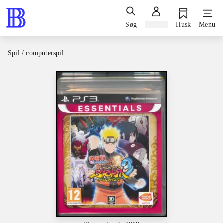
Søg
Log ind
Husk
Menu
Spil / computerspil