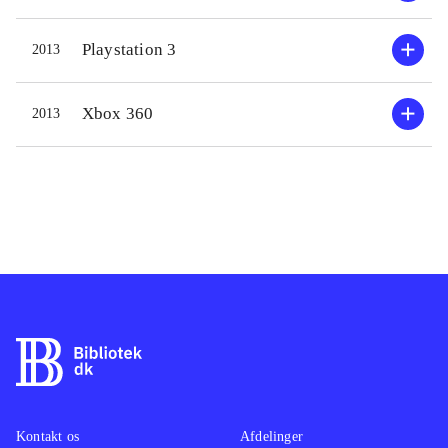
decicions", som afgør om man vil
vælge Hero-vejen eller den svære
Playstation 3
2013
Legend-vej i spillet. Kampene er
taktisk prægede og involverer flere
Xbox 360
2013
karakterer i spillet. Der er en del
cutscenes fyldt med dialog i spillet,
og hvis man ikke er fan af universet,
kan disse sikkert godt føles lidt
langtrukne. Generelt tror jeg det er
fordel at være inde i universet for at
få det fulde udbytte af spillet. Så får
man til gengæld også et spil med en
dybde, god storyline og mange
udfordrende Boss-kampe. Spillet har
en flot grafisk indpakning fyldt med
gode animationer og effekter, som
Kontakt os
Afdelinger