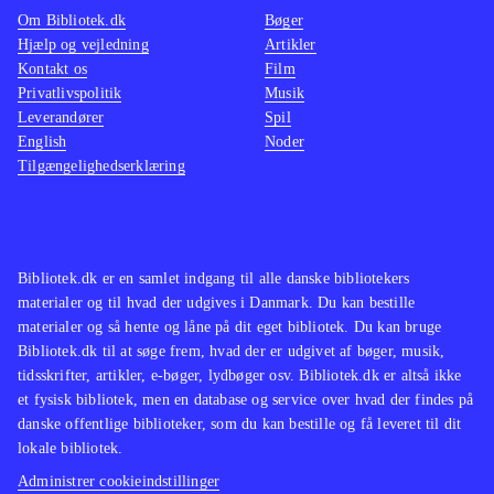
underbygger det spændende univers
.
Om Bibliotek.dk
Bøger
Hjælp og vejledning
Artikler
Spillet hører til i toppen af de
Kontakt os
Film
Anime-baserede spil, og kan vel
Privatlivspolitik
Musik
bedst sammenlignes med de to
Leverandører
Spil
forgængere i serien, og her topper
English
Noder
Tilgængelighedserklæring
dette 3. spil med mange gode
features
.
Erfaringerne fra bibliotekerne viser at
der stadig er et stort publikum til
Bibliotek.dk er en samlet indgang til alle danske bibliotekers
disse Anime/Manga-baserede spil, og
materialer og til hvad der udgives i Danmark. Du kan bestille
fans af genren får "Bang for the
materialer og så hente og låne på dit eget bibliotek. Du kan bruge
Bibliotek.dk til at søge frem, hvad der er udgivet af bøger, musik,
Bucks" med dette langtidsholdbare
tidsskrifter, artikler, e-bøger, lydbøger osv. Bibliotek.dk er altså ikke
spil. Et must buy for bibliotekerne
et fysisk bibliotek, men en database og service over hvad der findes på
efter min mening
.
danske offentlige biblioteker, som du kan bestille og få leveret til dit
lokale bibliotek.
Administrer cookieindstillinger