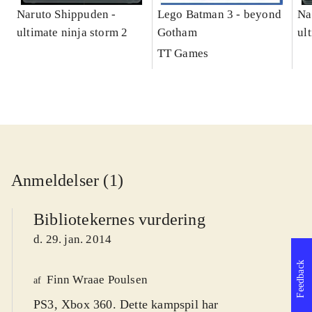
Naruto Shippuden -
Lego Batman 3 - beyond
Na
ultimate ninja storm 2
Gotham
ul
TT Games
Anmeldelser (1)
Bibliotekernes vurdering
d. 29. jan. 2014
Feedback
Finn Wraae Poulsen
af
PS3, Xbox 360. Dette kampspil har