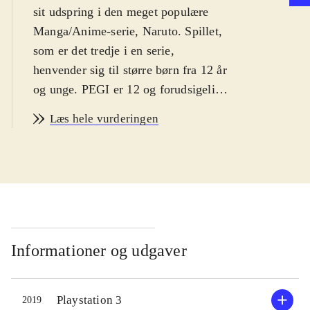
sit udspring i den meget populære
Manga/Anime-serie, Naruto. Spillet,
som er det tredje i en serie,
henvender sig til større børn fra 12 år
og unge. PEGI er 12 og forudsigelige
ikoner for vold og grimt sprog.
Læs hele vurderingen
Spillet er på engelsk
.
Spillet er som de to foregående spil i
serien en blanding af adventurespil
og kampspil, hvor interessen mest
samler sig om adventuredelen, hvis
man interesserer sig for Naruto-
universet. Udgangspunktet for
Informationer og udgaver
handlingen er landsbyen Leaf Village
og den 4. store Ninja-krig, og
Playstation 3
2019
undervejs skal man træffe "Ultimate