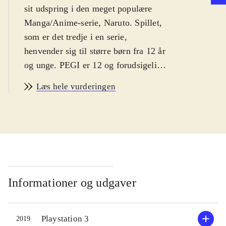
sit udspring i den meget populære
Manga/Anime-serie, Naruto. Spillet,
som er det tredje i en serie,
henvender sig til større børn fra 12 år
og unge. PEGI er 12 og forudsigelige
ikoner for vold og grimt sprog.
Læs hele vurderingen
Spillet er på engelsk
.
Spillet er som de to foregående spil i
serien en blanding af adventurespil
og kampspil, hvor interessen mest
samler sig om adventuredelen, hvis
man interesserer sig for Naruto-
universet. Udgangspunktet for
Informationer og udgaver
handlingen er landsbyen Leaf Village
og den 4. store Ninja-krig, og
Playstation 3
2019
undervejs skal man træffe "Ultimate