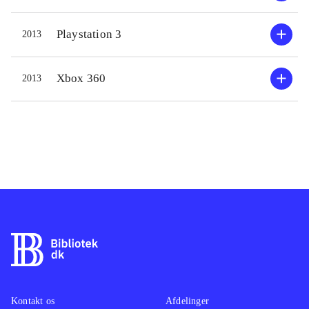
decicions", som afgør om man vil
vælge Hero-vejen eller den svære
Playstation 3
2013
Legend-vej i spillet. Kampene er
taktisk prægede og involverer flere
Xbox 360
2013
karakterer i spillet. Der er en del
cutscenes fyldt med dialog i spillet,
og hvis man ikke er fan af universet,
kan disse sikkert godt føles lidt
langtrukne. Generelt tror jeg det er
fordel at være inde i universet for at
få det fulde udbytte af spillet. Så får
man til gengæld også et spil med en
dybde, god storyline og mange
udfordrende Boss-kampe. Spillet har
en flot grafisk indpakning fyldt med
gode animationer og effekter, som
Kontakt os
Afdelinger