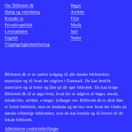
underbygger det spændende univers
.
Om Bibliotek.dk
Bøger
Hjælp og vejledning
Artikler
Spillet hører til i toppen af de
Kontakt os
Film
Anime-baserede spil, og kan vel
Privatlivspolitik
Musik
bedst sammenlignes med de to
Leverandører
Spil
forgængere i serien, og her topper
English
Noder
Tilgængelighedserklæring
dette 3. spil med mange gode
features
.
Erfaringerne fra bibliotekerne viser at
der stadig er et stort publikum til
Bibliotek.dk er en samlet indgang til alle danske bibliotekers
disse Anime/Manga-baserede spil, og
materialer og til hvad der udgives i Danmark. Du kan bestille
fans af genren får "Bang for the
materialer og så hente og låne på dit eget bibliotek. Du kan bruge
Bibliotek.dk til at søge frem, hvad der er udgivet af bøger, musik,
Bucks" med dette langtidsholdbare
tidsskrifter, artikler, e-bøger, lydbøger osv. Bibliotek.dk er altså ikke
spil. Et must buy for bibliotekerne
et fysisk bibliotek, men en database og service over hvad der findes på
efter min mening
.
danske offentlige biblioteker, som du kan bestille og få leveret til dit
lokale bibliotek.
Administrer cookieindstillinger