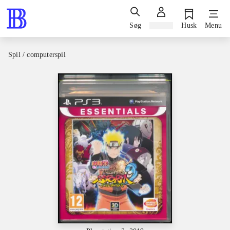
Søg
Log ind
Husk
Menu
Spil / computerspil