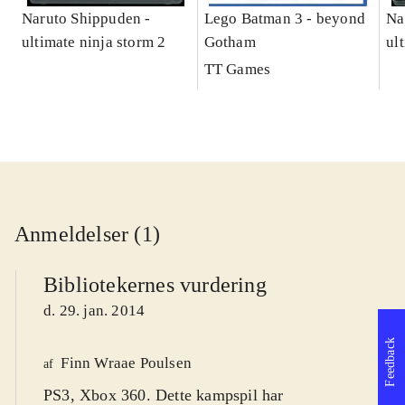
Naruto Shippuden -
Lego Batman 3 - beyond
Na
ultimate ninja storm 2
Gotham
ul
TT Games
Anmeldelser (1)
Bibliotekernes vurdering
d. 29. jan. 2014
Feedback
Finn Wraae Poulsen
af
PS3, Xbox 360. Dette kampspil har