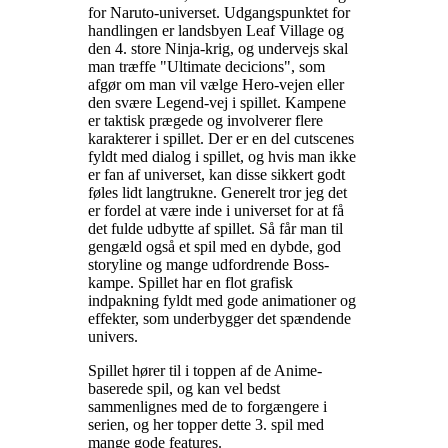
for Naruto-universet. Udgangspunktet for
handlingen er landsbyen Leaf Village og
den 4. store Ninja-krig, og undervejs skal
man træffe "Ultimate decicions", som
afgør om man vil vælge Hero-vejen eller
den svære Legend-vej i spillet. Kampene
er taktisk prægede og involverer flere
karakterer i spillet. Der er en del cutscenes
fyldt med dialog i spillet, og hvis man ikke
er fan af universet, kan disse sikkert godt
føles lidt langtrukne. Generelt tror jeg det
er fordel at være inde i universet for at få
det fulde udbytte af spillet. Så får man til
gengæld også et spil med en dybde, god
storyline og mange udfordrende Boss-
kampe. Spillet har en flot grafisk
indpakning fyldt med gode animationer og
effekter, som underbygger det spændende
univers
.
Spillet hører til i toppen af de Anime-
baserede spil, og kan vel bedst
sammenlignes med de to forgængere i
serien, og her topper dette 3. spil med
mange gode features
.