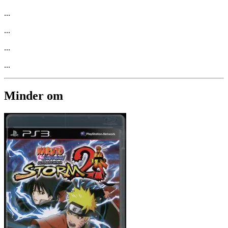
...
...
...
...
Minder om