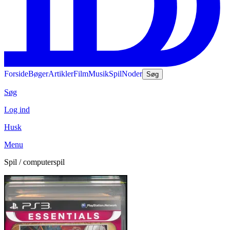
Forside
Bøger
Artikler
Film
Musik
Spil
Noder
Søg
Søg
Log ind
Husk
Menu
Spil / computerspil