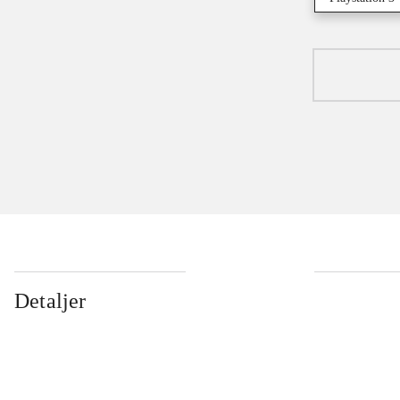
Detaljer
...
...
...
...