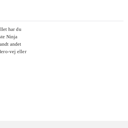
llet har du
ste Ninja
landt andet
ero-vej eller