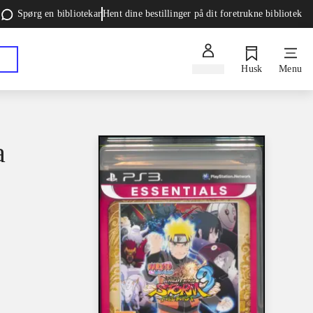
Spørg en bibliotekar
Hent dine bestillinger på dit foretrukne bibliotek
Log ind
Husk
Menu
a