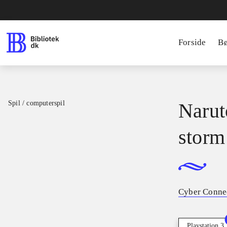
Forside
B
Spil / computerspil
Narut
storm 
Cyber Conne
Playstation 3