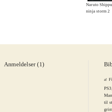
Naruto Shippu
ninja storm 2
Anmeldelser (1)
Bib
F
af
PS3,
Mang
til 
grim