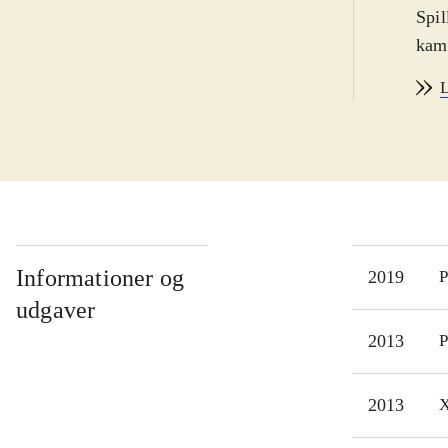
Spil
kamp
inte
L
land
"Ult
Lege
spil
fan 
det 
man 
Informationer og
2019
P
Boss
udgaver
og e
2013
P
Spil
samm
2013
X
man
Erfa