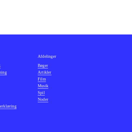
he Bucks" med
 min mening
.
Afdelinger
k
Bøger
ning
Artikler
Film
Musik
Spil
Noder
erklæring