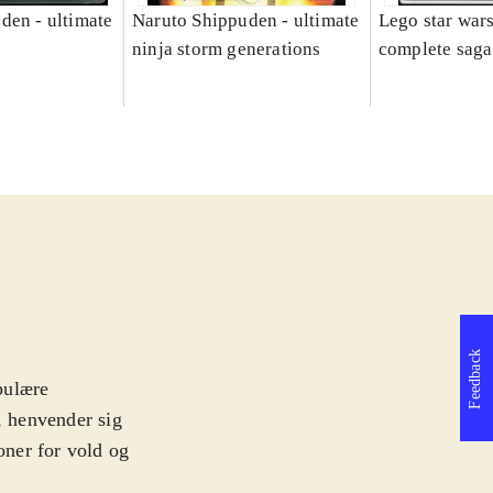
den - ultimate
Naruto Shippuden - ultimate
Lego star wars
ninja storm generations
complete saga
Feedback
pulære
, henvender sig
oner for vold og