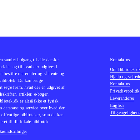
e/Manga-baserede spil, og fans af genren får "Bang for t
e langtidsholdbare spil. Et must buy for bibliotekerne efter
en samlet indgang til alle danske
Kontakt os
erialer og til hvad der udgives i
Om Bibliotek.d
 bestille materialer og så hente og
Hjælp og vejled
 bibliotek. Du kan bruge
Kontakt os
 at søge frem, hvad der er udgivet af
Privatlivspolitik
sskrifter, artikler, e-bøger,
Leverandører
bliotek.dk er altså ikke et fysisk
English
n database og service over hvad der
Tilgængeligheds
 offentlige biblioteker, som du kan
eret til dit lokale bibliotek.
ieindstillinger