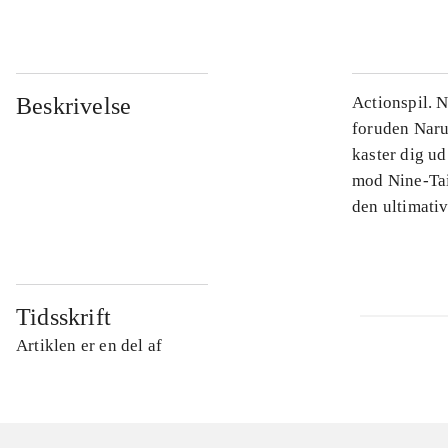
Beskrivelse
Actionspil. N
foruden Narut
kaster dig u
mod Nine-Tai
den ultimati
Tidsskrift
Artiklen er en del af