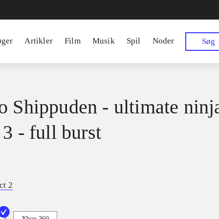
øger
Artikler
Film
Musik
Spil
Noder
Søg
o Shippuden - ultimate ninj
3 - full burst
ct 2
Xbox 360