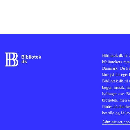
Anim
dett
Bibliotek.dk er 
bibliotekers mat
Danmark. Du kan
låne på dit eget
Bibliotek.dk til
bøger, musik, tid
lydbøger osv. Bi
bibliotek, men e
findes på danske
bestille og få lev
Administrer cook