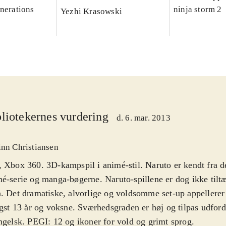
enerations
ninja storm 2
Yezhi Krasowski
liotekernes vurdering
d. 6. mar. 2013
inn Christiansen
 Xbox 360. 3D-kampspil i animé-stil. Naruto er kendt fra d
é-serie og manga-bøgerne. Naruto-spillene er dog ikke tilt
. Det dramatiske, alvorlige og voldsomme set-up appellerer 
igst 13 år og voksne. Sværhedsgraden er høj og tilpas udfor
ngelsk. PEGI: 12 og ikoner for vold og grimt sprog
.