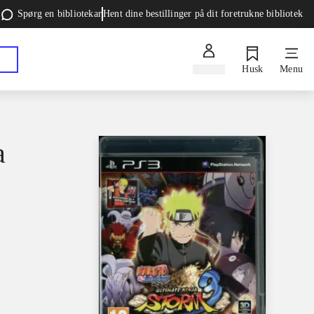
Spørg en bibliotekar
Hent dine bestillinger på dit foretrukne bibliotek
Log ind
Husk
Menu
a