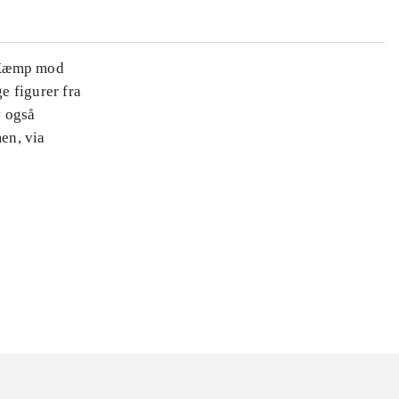
. Kæmp mod
e figurer fra
v også
men, via