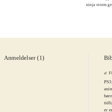
ninja storm g
Anmeldelser (1)
Bib
F
af
PS3,
anim
børn
tidl
er e