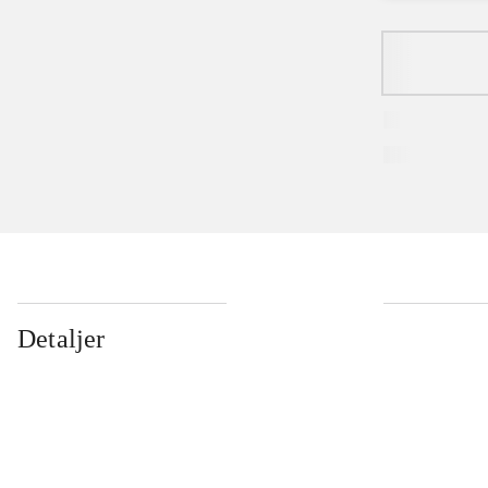
Detaljer
...
...
...
...