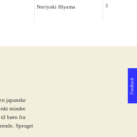
3
Noriyuki Hiyama
Feedback
en japanske
ænkt mindre
til børn fra
drende. Sproget