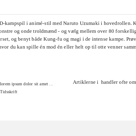
3D-kampspil i animé-stil med Naruto Uzumaki i hovedrollen
onstre og onde troldmænd - og vælg mellem over 80 forskellig
rset, og benyt både Kung-fu og magi i de intense kampe. Prø
hvor du kan spille én mod én eller helt op til otte venner sam
Artiklerne i
handler ofte om
lorem ipsum dolor sit amet ...
Tidsskrift