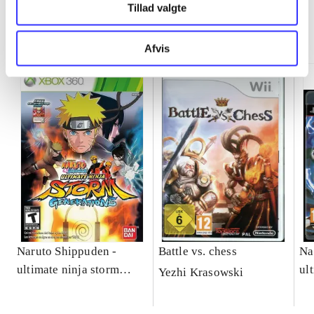
Tillad valgte
Minder om
Afvis
Naruto Shippuden -
Battle vs. chess
Na
ultimate ninja storm
ul
Yezhi Krasowski
generations