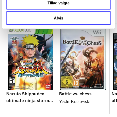
Tillad valgte
Minder om
Afvis
Naruto Shippuden -
Battle vs. chess
Na
ultimate ninja storm
ul
Yezhi Krasowski
generations