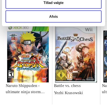
Tillad valgte
Minder om
Afvis
Naruto Shippuden -
Battle vs. chess
Na
ultimate ninja storm
ul
Yezhi Krasowski
generations