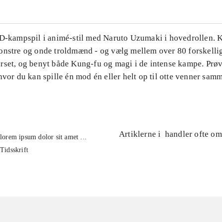
3D-kampspil i animé-stil med Naruto Uzumaki i hovedrollen
onstre og onde troldmænd - og vælg mellem over 80 forskellig
rset, og benyt både Kung-fu og magi i de intense kampe. Prø
hvor du kan spille én mod én eller helt op til otte venner sam
Artiklerne i
handler ofte om
lorem ipsum dolor sit amet ...
Tidsskrift