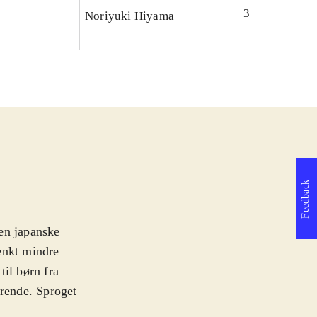
3
Noriyuki Hiyama
Feedback
en japanske
ænkt mindre
til børn fra
drende. Sproget