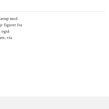
. Kæmp mod
e figurer fra
v også
men, via