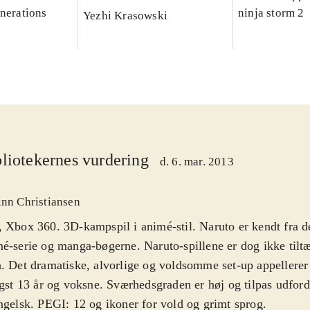
enerations
ninja storm 2
Yezhi Krasowski
liotekernes vurdering
d. 6. mar. 2013
inn Christiansen
 Xbox 360. 3D-kampspil i animé-stil. Naruto er kendt fra d
é-serie og manga-bøgerne. Naruto-spillene er dog ikke tilt
. Det dramatiske, alvorlige og voldsomme set-up appellerer 
igst 13 år og voksne. Sværhedsgraden er høj og tilpas udfor
ngelsk. PEGI: 12 og ikoner for vold og grimt sprog
.