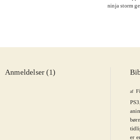
ninja storm g
Anmeldelser (1)
Bib
F
af
PS3,
anim
børn
tidl
er e