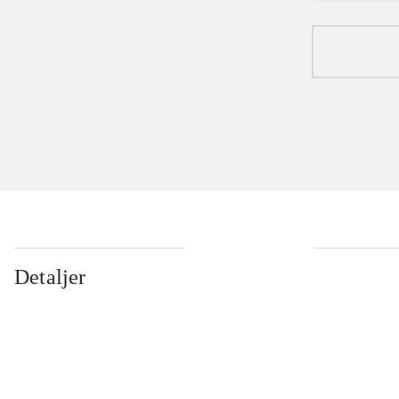
Detaljer
...
...
...
...