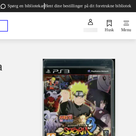
Spørg en bibliotekar
Hent dine bestillinger på dit foretrukne bibliotek
Log ind
Husk
Menu
a