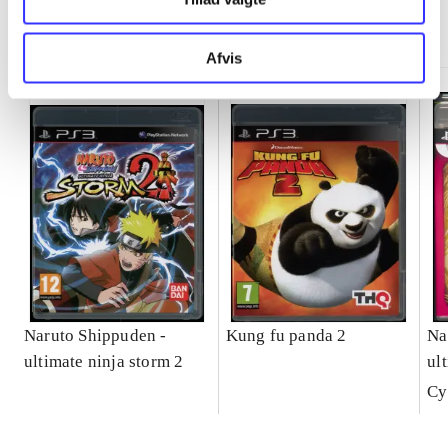
Minder om
Afvis
Naruto Shippuden -
Kung fu panda 2
Na
ultimate ninja storm 2
ul
ful
Cy