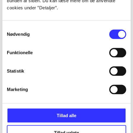
bunden af siden. Du kan læse mere om de anvendte
cookies under ”Detaljer”.
...
Samtykkevalg
Nødvendig
...
Funktionelle
...
Statistik
...
Marketing
...
Tillad alle
Tillad valgte