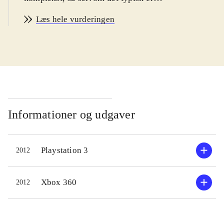
børn som drages af Narutos
Læs hele vurderingen
udskejelser, er der også god
underholdning at hente for voksne.
Målgruppen er således bred,
startende ved børn fra 12 år. Spillets
sværhedsgrad kan justeres og kan
magtes af alle i målgruppen. PEGI:
12 og ikoner for vold og grimt sprog
.
Informationer og udgaver
Spillets mest vellykkede del er story
Playstation 3
2012
mode. Her kan man gennemleve tre
udvalgte figurers historie på
smukkeste vis. Undervejs skal man
Xbox 360
2012
udkæmpe vedkommendes
nøglekampe for at komme videre i
livshistorien. Men der er meget andet