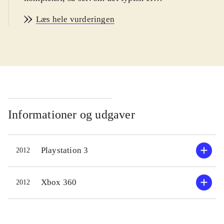
børn som drages af Narutos
Læs hele vurderingen
udskejelser, er der også god
underholdning at hente for voksne.
Målgruppen er således bred,
startende ved børn fra 12 år. Spillets
sværhedsgrad kan justeres og kan
magtes af alle i målgruppen. PEGI:
12 og ikoner for vold og grimt sprog
.
Informationer og udgaver
Spillets mest vellykkede del er story
Playstation 3
2012
mode. Her kan man gennemleve tre
udvalgte figurers historie på
smukkeste vis. Undervejs skal man
Xbox 360
2012
udkæmpe vedkommendes
nøglekampe for at komme videre i
livshistorien. Men der er meget andet