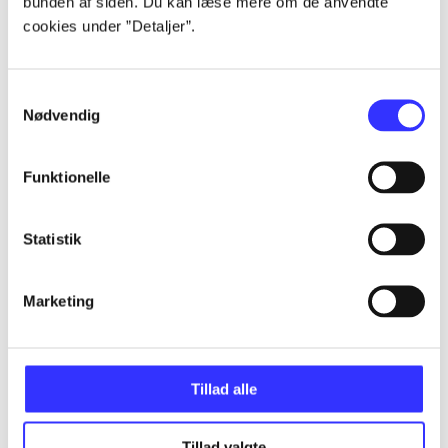
bunden af siden. Du kan læse mere om de anvendte
cookies under ”Detaljer”.
...
Samtykkevalg
Nødvendig
...
Funktionelle
...
Statistik
...
Marketing
...
Tillad alle
Tillad valgte