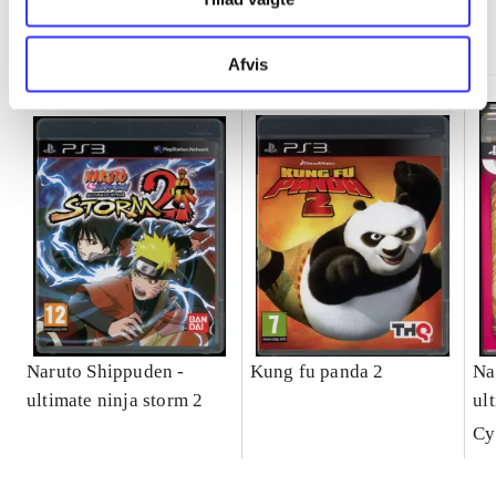
Minder om
Afvis
Naruto Shippuden -
Kung fu panda 2
Na
ultimate ninja storm 2
ul
ful
Cy