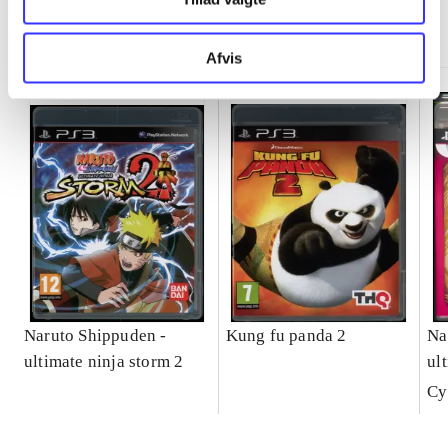
Minder om
Afvis
Naruto Shippuden -
Kung fu panda 2
Na
ultimate ninja storm 2
ul
ful
Cy