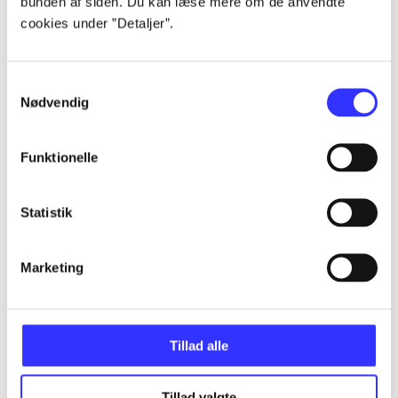
bunden af siden. Du kan læse mere om de anvendte
cookies under ”Detaljer”.
...
Samtykkevalg
Nødvendig
...
Funktionelle
...
Statistik
...
Marketing
...
Tillad alle
Tillad valgte