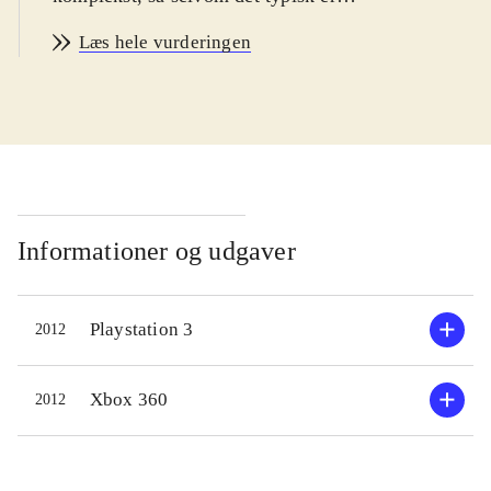
børn som drages af Narutos
Læs hele vurderingen
udskejelser, er der også god
underholdning at hente for voksne.
Målgruppen er således bred,
startende ved børn fra 12 år. Spillets
sværhedsgrad kan justeres og kan
magtes af alle i målgruppen. PEGI:
12 og ikoner for vold og grimt sprog
.
Informationer og udgaver
Spillets mest vellykkede del er story
Playstation 3
2012
mode. Her kan man gennemleve tre
udvalgte figurers historie på
smukkeste vis. Undervejs skal man
Xbox 360
2012
udkæmpe vedkommendes
nøglekampe for at komme videre i
livshistorien. Men der er meget andet