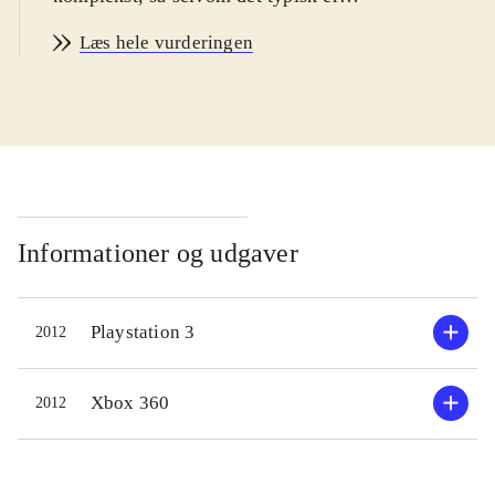
børn som drages af Narutos
Læs hele vurderingen
udskejelser, er der også god
underholdning at hente for voksne.
Målgruppen er således bred,
startende ved børn fra 12 år. Spillets
sværhedsgrad kan justeres og kan
magtes af alle i målgruppen. PEGI:
12 og ikoner for vold og grimt sprog
.
Informationer og udgaver
Spillets mest vellykkede del er story
Playstation 3
2012
mode. Her kan man gennemleve tre
udvalgte figurers historie på
smukkeste vis. Undervejs skal man
Xbox 360
2012
udkæmpe vedkommendes
nøglekampe for at komme videre i
livshistorien. Men der er meget andet