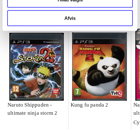
Minder om
Afvis
Naruto Shippuden -
Kung fu panda 2
Na
ultimate ninja storm 2
ul
ful
Cy