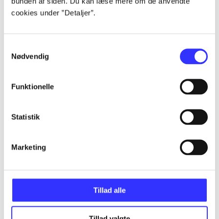
bunden af siden. Du kan læse mere om de anvendte
cookies under ”Detaljer”.
...
Samtykkevalg
Nødvendig
...
Funktionelle
...
Statistik
...
Marketing
...
Tillad alle
Tillad valgte