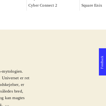
Cyber Connect 2
Square Enix
Feedback
n-mytologien.
 Universet er ret
dskejelser, er
således bred,
 og kan magtes
g
.