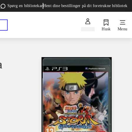
Spørg en bibliotekar
Hent dine bestillinger på dit foretrukne bibliotek
Log ind
Husk
Menu
a