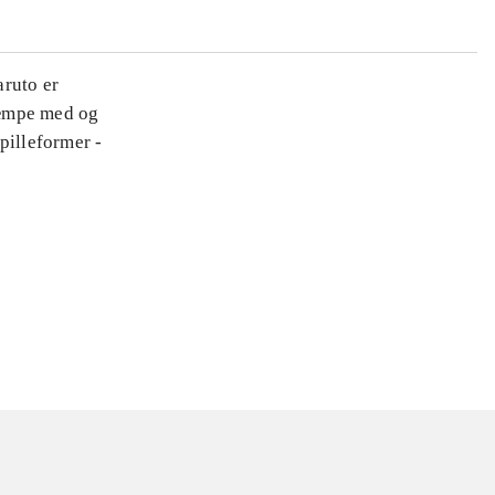
aruto er
kæmpe med og
pilleformer -