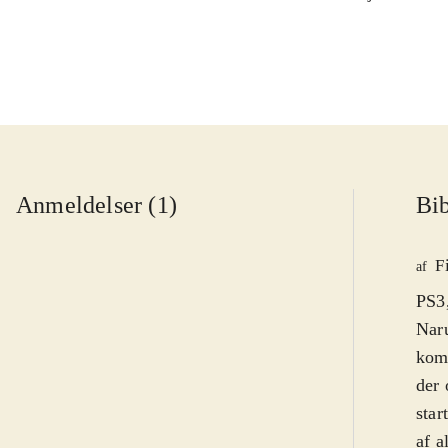
Anmeldelser (1)
Bib
F
af
PS3,
Naru
komp
der 
star
af a