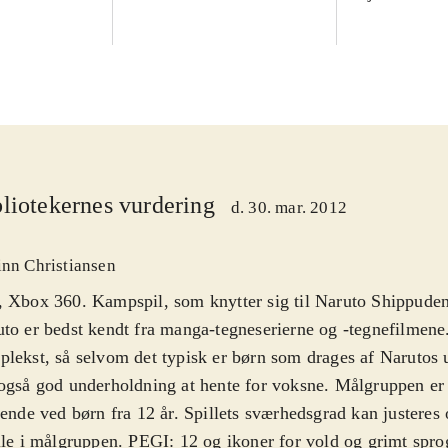
liotekernes vurdering
d. 30. mar. 2012
inn Christiansen
 Xbox 360. Kampspil, som knytter sig til Naruto Shippude
to er bedst kendt fra manga-tegneserierne og -tegnefilmene.
lekst, så selvom det typisk er børn som drages af Narutos u
også god underholdning at hente for voksne. Målgruppen er 
tende ved børn fra 12 år. Spillets sværhedsgrad kan justeres
lle i målgruppen. PEGI: 12 og ikoner for vold og grimt spro