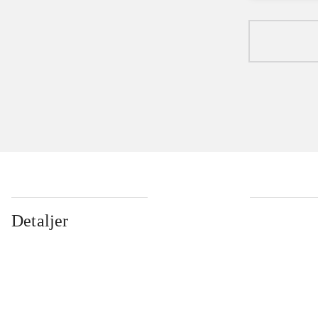
Detaljer
...
...
...
...