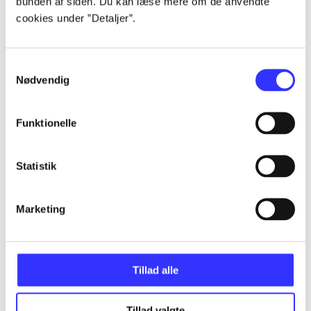
bunden af siden. Du kan læse mere om de anvendte
cookies under ”Detaljer”.
...
Samtykkevalg
Nødvendig
...
Funktionelle
...
Statistik
...
Marketing
...
Tillad alle
Tillad valgte