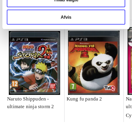
Minder om
Afvis
Naruto Shippuden -
Kung fu panda 2
Na
ultimate ninja storm 2
ul
ful
Cy