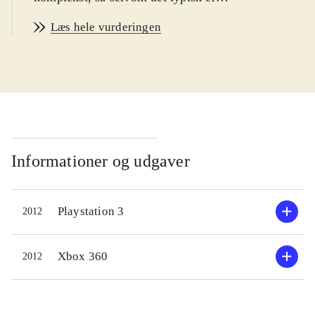
børn som drages af Narutos
Læs hele vurderingen
udskejelser, er der også god
underholdning at hente for voksne.
Målgruppen er således bred,
startende ved børn fra 12 år. Spillets
sværhedsgrad kan justeres og kan
magtes af alle i målgruppen. PEGI:
12 og ikoner for vold og grimt sprog
.
Informationer og udgaver
Spillets mest vellykkede del er story
Playstation 3
2012
mode. Her kan man gennemleve tre
udvalgte figurers historie på
smukkeste vis. Undervejs skal man
Xbox 360
2012
udkæmpe vedkommendes
nøglekampe for at komme videre i
livshistorien. Men der er meget andet