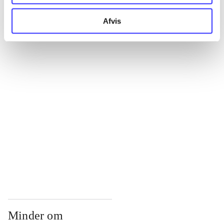
...
Afvis
...
...
...
...
Minder om