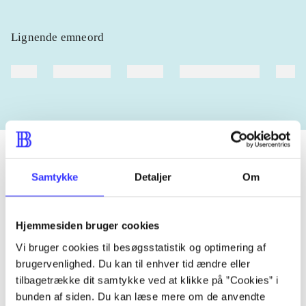
Lignende emneord
heste
børnebøger
ridning
hestesygdomme
vokal
Samtykke
Detaljer
Om
Tidsskrift
Artiklen er en del af
Hjemmesiden bruger cookies
Vi bruger cookies til besøgsstatistik og optimering af
lorem ipsum dolor sit amet ...
brugervenlighed. Du kan til enhver tid ændre eller
Tidsskrift
tilbagetrække dit samtykke ved at klikke på ”Cookies” i
Artiklerne i
handler ofte om
bunden af siden. Du kan læse mere om de anvendte