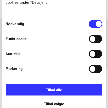
cookies under ”Detaljer”.
Samtykkevalg
Nødvendig
Artikler med samme emner
Funktionelle
Fra
Statistik
Marketing
Tillad alle
Artikler
Alle registrerede artikler fordelt på udgivelser
Tillad valgte