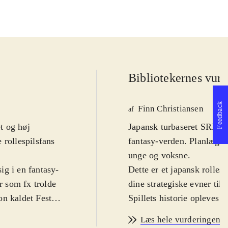
Bibliotekernes vurd
Feedback
Finn Christiansen
af
et og høj
Japansk turbaseret SRPG.
 rollespilsfans
fantasy-verden. Planlæg d
unge og voksne
.
ig i en fantasy-
Dette er et japansk rolle
 som fx trolde
dine strategiske evner ti
on kaldet Feste.
Spillets historie opleves 
e sig inden for
ledsaget af de to kvindeli
Læs hele vurderingen
 åbne døre eller
kampsystem skal de samme