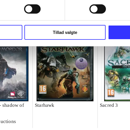
Tillad valgte
- shadow of
Starhawk
Sacred 3
uctions