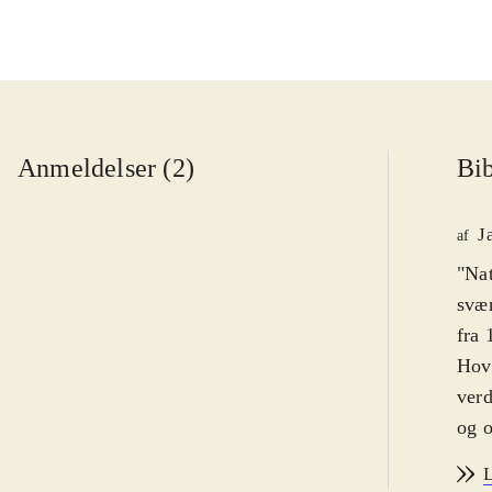
Anmeldelser (2)
Bib
J
af
"Nat
svær
fra 
Hove
verd
og o
Kamp
L
en b