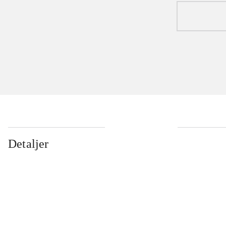
Detaljer
...
...
...
...