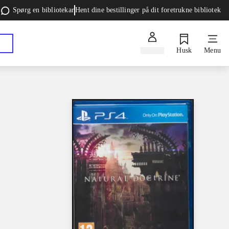
Spørg en bibliotekar
Hent dine bestillinger på dit foretrukne bibliotek
Log ind
Husk
Menu