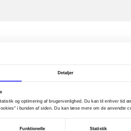
Detaljer
s
atistik og optimering af brugervenlighed. Du kan til enhver tid æn
ookies” i bunden af siden. Du kan læse mere om de anvendte co
Funktionelle
Statistik