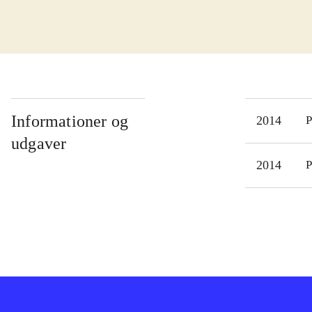
kist
som 
tank
Spil
øvel
kamp
Informationer og
2014
P
kamp
udgaver
bege
2014
P
spil
spr
"Fir
doct