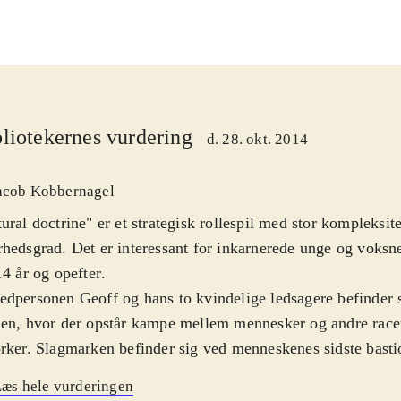
liotekernes vurdering
d. 28. okt. 2014
acob Kobbernagel
ural doctrine" er et strategisk rollespil med stor kompleksit
hedsgrad. Det er interessant for inkarnerede unge og voksne
14 år og opefter
.
dpersonen Geoff og hans to kvindelige ledsagere befinder s
en, hvor der opstår kampe mellem mennesker og andre racer
rker. Slagmarken befinder sig ved menneskenes sidste basti
ene er turbaserede og karaktererne kan ved hvert træk flytt
æs hele vurderingen
estemt rækkevidde og foretage forskellige handlinger som at