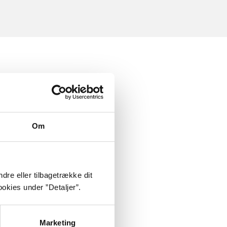
Om
dre eller tilbagetrække dit
okies under ”Detaljer”.
Marketing