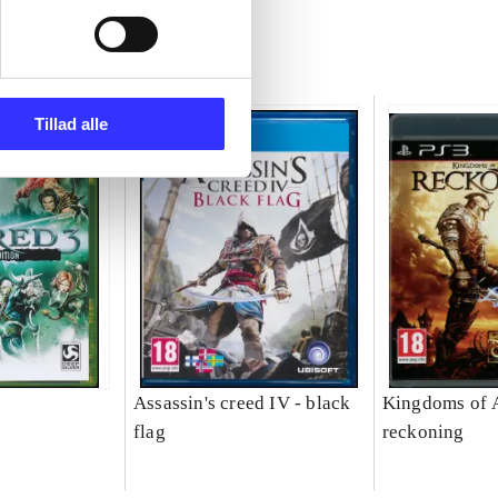
Tillad alle
Assassin's creed IV - black
Kingdoms of 
flag
reckoning