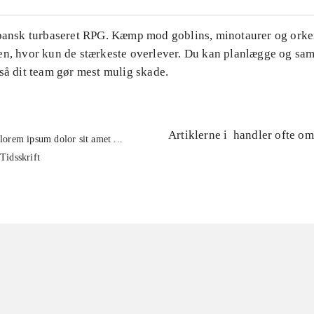
apansk turbaseret RPG. Kæmp mod goblins, minotaurer og orker
en, hvor kun de stærkeste overlever. Du kan planlægge og s
så dit team gør mest mulig skade.
Artiklerne i
handler ofte om
lorem ipsum dolor sit amet ...
Tidsskrift