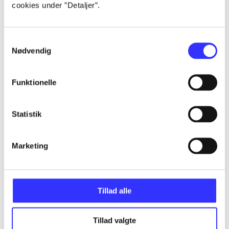
cookies under ”Detaljer”.
...
Samtykkevalg
...
Nødvendig
...
Funktionelle
...
Statistik
Marketing
...
Tillad alle
Minder om
Tillad valgte