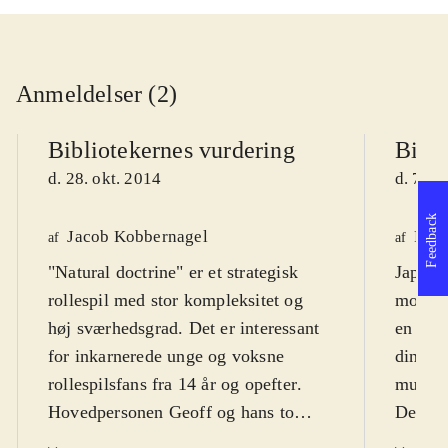
Anmeldelser (2)
Bibliotekernes vurdering
Bibli
d. 28. okt. 2014
d. 7. j
Feedback
Jacob Kobbernagel
Finn
af
af
"Natural doctrine" er et strategisk
Japans
rollespil med stor kompleksitet og
mod go
høj sværhedsgrad. Det er interessant
en brut
for inkarnerede unge og voksne
dine an
rollespilsfans fra 14 år og opefter
.
mulig 
Hovedpersonen Geoff og hans to
Dette e
kvindelige ledsagere befinder sig i en
præcis