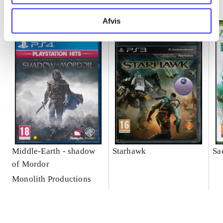
Afvis
Middle-Earth - shadow
Starhawk
Sa
of Mordor
Monolith Productions