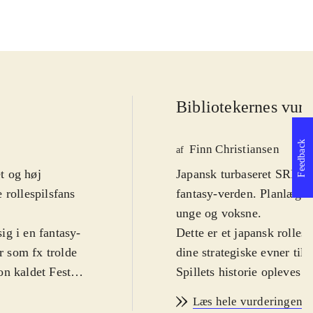
Bibliotekernes vurd
Feedback
Finn Christiansen
af
et og høj
Japansk turbaseret SRPG.
 rollespilsfans
fantasy-verden. Planlæg d
unge og voksne
.
ig i en fantasy-
Dette er et japansk rolle
 som fx trolde
dine strategiske evner ti
on kaldet Feste.
Spillets historie opleves 
e sig inden for
ledsaget af de to kvindeli
Læs hele vurderingen
 åbne døre eller
kampsystem skal de samme