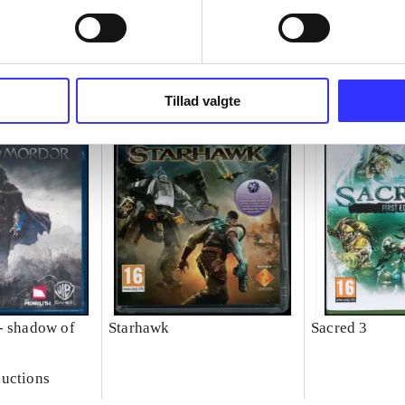
Tillad valgte
- shadow of
Starhawk
Sacred 3
uctions