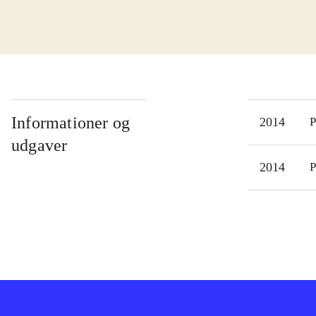
kist
som 
tank
Spil
øvel
kamp
Informationer og
2014
P
kamp
udgaver
bege
2014
P
spil
spr
"Fir
doct