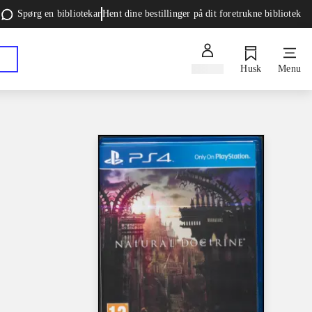
Spørg en bibliotekar
Hent dine bestillinger på dit foretrukne bibliotek
Log ind
Husk
Menu