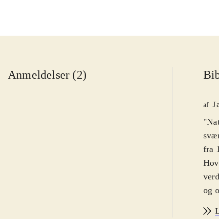
Anmeldelser (2)
Bib
J
af
"Nat
svær
fra 
Hove
verd
og o
Kamp
L
en b