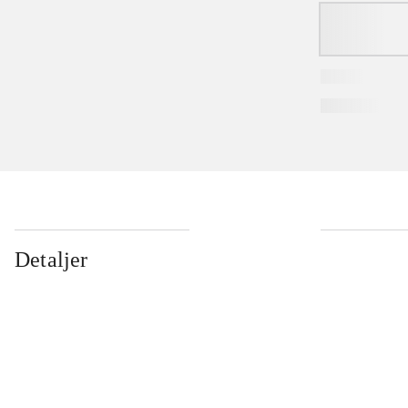
Detaljer
...
...
...
...