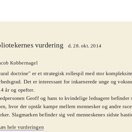
liotekernes vurdering
d. 28. okt. 2014
acob Kobbernagel
ural doctrine" er et strategisk rollespil med stor kompleksit
hedsgrad. Det er interessant for inkarnerede unge og voksne
14 år og opefter
.
dpersonen Geoff og hans to kvindelige ledsagere befinder s
en, hvor der opstår kampe mellem mennesker og andre racer
rker. Slagmarken befinder sig ved menneskenes sidste basti
ene er turbaserede og karaktererne kan ved hvert træk flytt
æs hele vurderingen
estemt rækkevidde og foretage forskellige handlinger som at