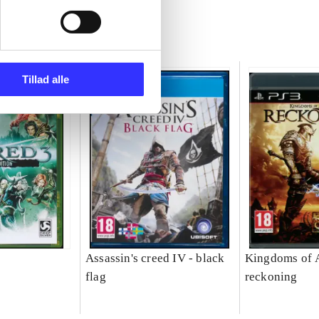
Tillad alle
Assassin's creed IV - black
Kingdoms of 
flag
reckoning