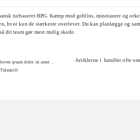
apansk turbaseret RPG. Kæmp mod goblins, minotaurer og orker
en, hvor kun de stærkeste overlever. Du kan planlægge og s
så dit team gør mest mulig skade.
Artiklerne i
handler ofte om
lorem ipsum dolor sit amet ...
Tidsskrift