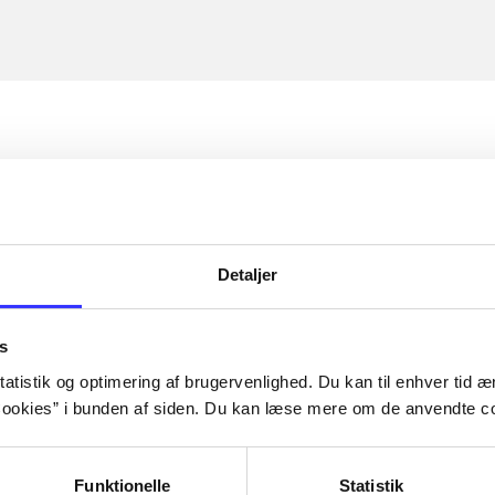
Detaljer
s
atistik og optimering af brugervenlighed. Du kan til enhver tid æn
ookies” i bunden af siden. Du kan læse mere om de anvendte co
Funktionelle
Statistik