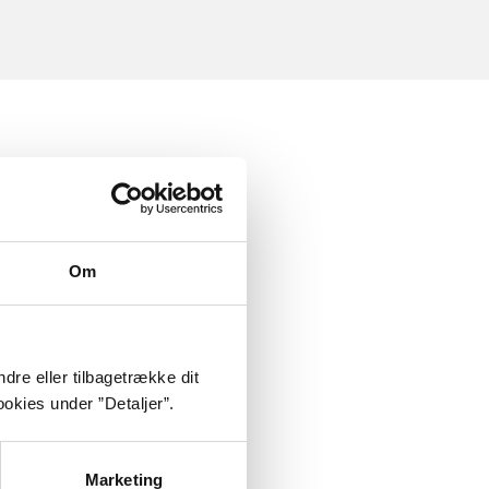
Om
dre eller tilbagetrække dit
okies under ”Detaljer”.
Marketing