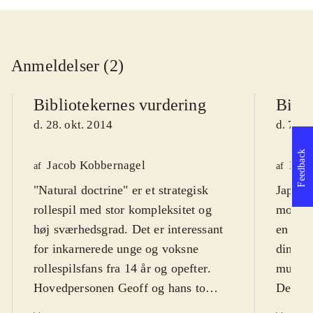
Anmeldelser (2)
Bibliotekernes vurdering
Bibli
d. 28. okt. 2014
d. 7. j
Feedback
Jacob Kobbernagel
Finn
af
af
"Natural doctrine" er et strategisk
Japans
rollespil med stor kompleksitet og
mod go
høj sværhedsgrad. Det er interessant
en brut
for inkarnerede unge og voksne
dine an
rollespilsfans fra 14 år og opefter
.
mulig 
Hovedpersonen Geoff og hans to
Dette e
kvindelige ledsagere befinder sig i en
præcis