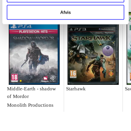
Afvis
Middle-Earth - shadow
Starhawk
Sa
of Mordor
Monolith Productions