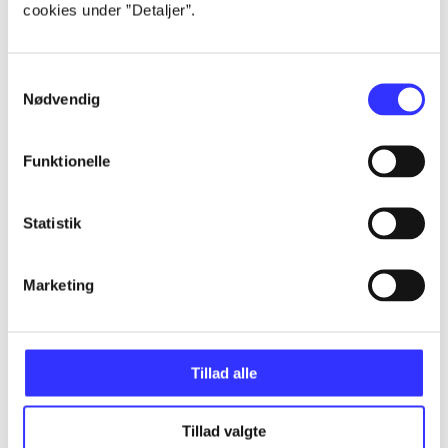
cookies under ”Detaljer”.
...
Samtykkevalg
...
Nødvendig
...
Funktionelle
...
Statistik
Marketing
...
Tillad alle
Minder om
Tillad valgte