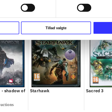
Tillad valgte
 - shadow of
Starhawk
Sacred 3
uctions