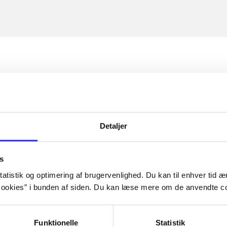
Detaljer
s
atistik og optimering af brugervenlighed. Du kan til enhver tid æn
ookies” i bunden af siden. Du kan læse mere om de anvendte co
Funktionelle
Statistik