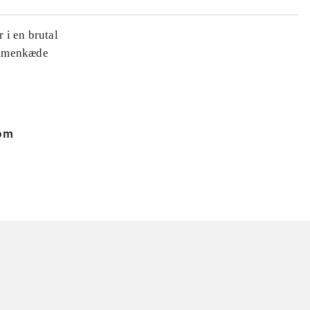
 i en brutal
ammenkæde
 om