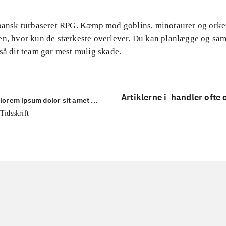
apansk turbaseret RPG. Kæmp mod goblins, minotaurer og orker
en, hvor kun de stærkeste overlever. Du kan planlægge og s
så dit team gør mest mulig skade.
Artiklerne i
handler ofte
lorem ipsum dolor sit amet ...
Tidsskrift