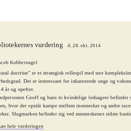
liotekernes vurdering
d. 28. okt. 2014
acob Kobbernagel
ural doctrine" er et strategisk rollespil med stor kompleksit
hedsgrad. Det er interessant for inkarnerede unge og voksne
14 år og opefter
.
dpersonen Geoff og hans to kvindelige ledsagere befinder s
en, hvor der opstår kampe mellem mennesker og andre racer
rker. Slagmarken befinder sig ved menneskenes sidste basti
ene er turbaserede og karaktererne kan ved hvert træk flytt
æs hele vurderingen
estemt rækkevidde og foretage forskellige handlinger som at