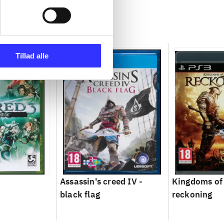
Tillad alle
Assassin's creed IV -
Kingdoms of
black flag
reckoning