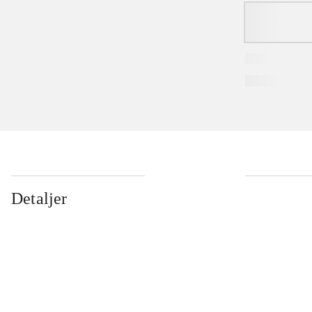
Detaljer
...
...
...
...