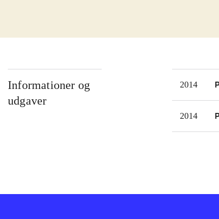
kist
som 
tank
Spil
øvel
kamp
Informationer og
P
2014
kamp
udgaver
bege
P
2014
spil
spr
"Fir
doct