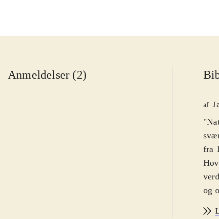
Anmeldelser (2)
Bib
J
af
"Nat
svær
fra 
Hove
verd
og o
Kamp
L
en b