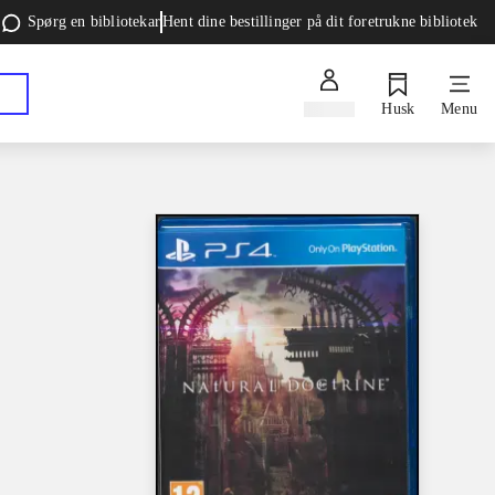
Spørg en bibliotekar
Hent dine bestillinger på dit foretrukne bibliotek
Log ind
Husk
Menu