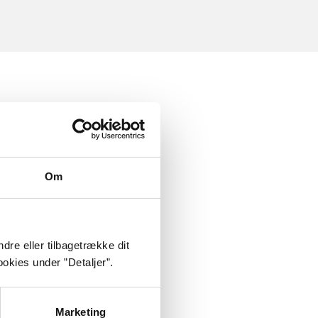
Om
dre eller tilbagetrække dit
okies under ”Detaljer”.
Marketing