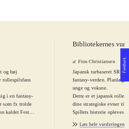
Bibliotekernes vurd
Feedback
Finn Christiansen
af
et og høj
Japansk turbaseret SRPG.
 rollespilsfans
fantasy-verden. Planlæg d
unge og voksne
.
ig i en fantasy-
Dette er et japansk rolle
 som fx trolde
dine strategiske evner ti
on kaldet Feste.
Spillets historie opleves 
e sig inden for
ledsaget af de to kvindeli
Læs hele vurderingen
 åbne døre eller
kampsystem skal de samme