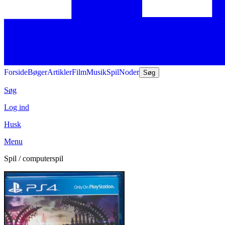
Forside
Bøger
Artikler
Film
Musik
Spil
Noder
Søg
Søg
Log ind
Husk
Menu
Spil / computerspil