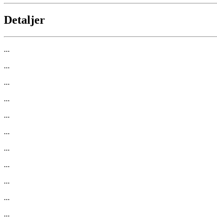
Detaljer
...
...
...
...
...
...
...
...
...
...
...