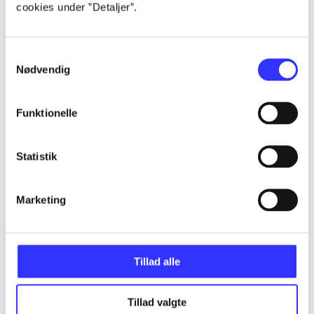
cookies under ”Detaljer”.
...
Samtykkevalg
...
Nødvendig
...
Funktionelle
...
Statistik
Marketing
...
Tillad alle
Minder om
Tillad valgte