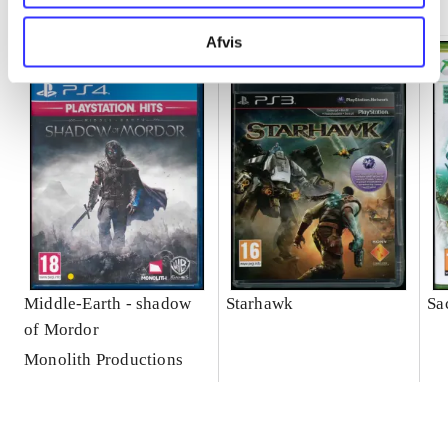
Afvis
Middle-Earth - shadow
Starhawk
Sa
of Mordor
Monolith Productions