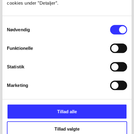
cookies under ”Detaljer”.
...
Samtykkevalg
...
Nødvendig
...
Funktionelle
...
Statistik
Marketing
...
Tillad alle
Minder om
Tillad valgte