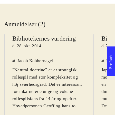
Anmeldelser (2)
Bibliotekernes vurdering
Bibli
d. 28. okt. 2014
d. 7. j
Feedback
Jacob Kobbernagel
Finn
af
af
"Natural doctrine" er et strategisk
Japans
rollespil med stor kompleksitet og
mod go
høj sværhedsgrad. Det er interessant
en brut
for inkarnerede unge og voksne
dine an
rollespilsfans fra 14 år og opefter
.
mulig 
Hovedpersonen Geoff og hans to
Dette e
kvindelige ledsagere befinder sig i en
præcis