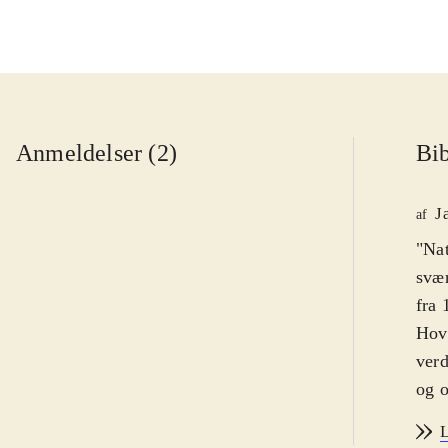
Anmeldelser (2)
Bib
J
af
"Nat
svær
fra 
Hove
verd
og o
Kamp
L
en b