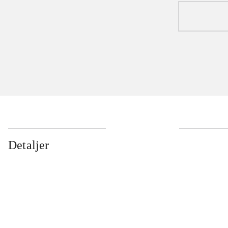
Detaljer
...
...
...
...