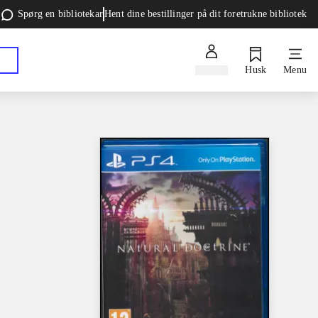
Spørg en bibliotekar
Hent dine bestillinger på dit foretrukne bibliotek
Log ind
Husk
Menu