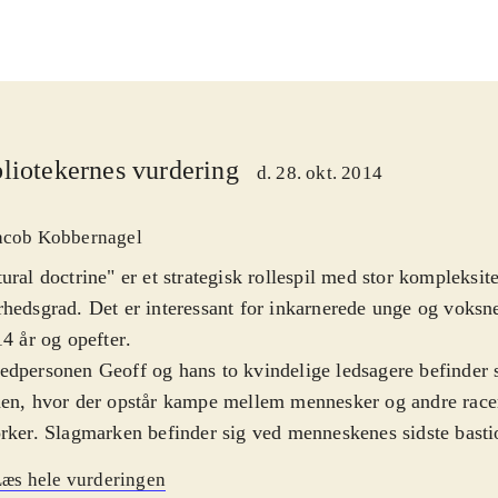
liotekernes vurdering
d. 28. okt. 2014
acob Kobbernagel
ural doctrine" er et strategisk rollespil med stor kompleksit
hedsgrad. Det er interessant for inkarnerede unge og voksne
14 år og opefter
.
dpersonen Geoff og hans to kvindelige ledsagere befinder s
en, hvor der opstår kampe mellem mennesker og andre racer
rker. Slagmarken befinder sig ved menneskenes sidste basti
ene er turbaserede og karaktererne kan ved hvert træk flytt
æs hele vurderingen
estemt rækkevidde og foretage forskellige handlinger som at