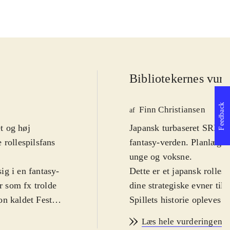
Bibliotekernes vurd
Feedback
Finn Christiansen
af
et og høj
Japansk turbaseret SRPG.
 rollespilsfans
fantasy-verden. Planlæg d
unge og voksne
.
ig i en fantasy-
Dette er et japansk rolle
 som fx trolde
dine strategiske evner ti
on kaldet Feste.
Spillets historie opleves 
e sig inden for
ledsaget af de to kvindeli
Læs hele vurderingen
 åbne døre eller
kampsystem skal de samme