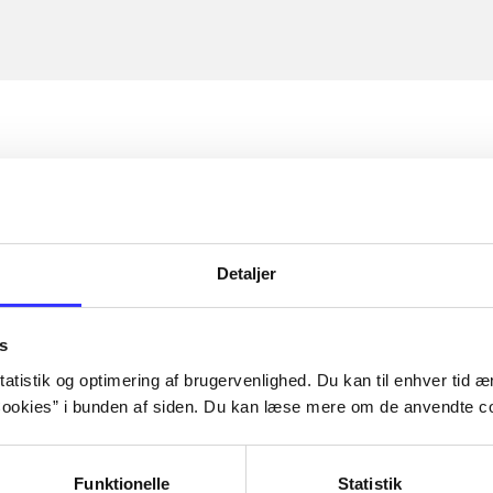
Detaljer
s
atistik og optimering af brugervenlighed. Du kan til enhver tid æn
ookies” i bunden af siden. Du kan læse mere om de anvendte co
Funktionelle
Statistik