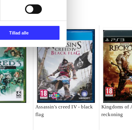
Tillad alle
Assassin's creed IV - black
Kingdoms of 
flag
reckoning