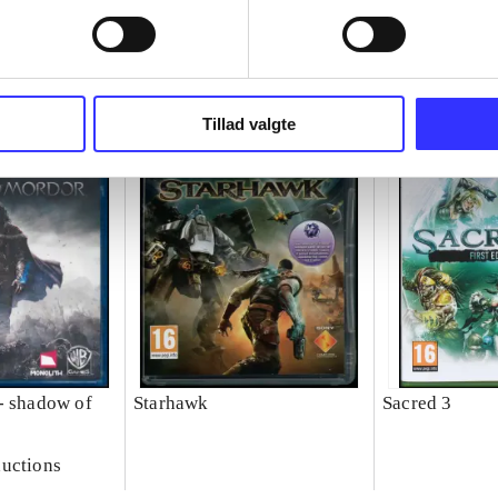
Tillad valgte
- shadow of
Starhawk
Sacred 3
uctions