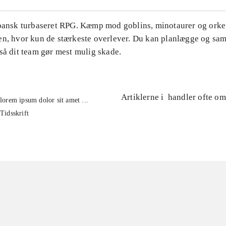
apansk turbaseret RPG. Kæmp mod goblins, minotaurer og orker
en, hvor kun de stærkeste overlever. Du kan planlægge og s
så dit team gør mest mulig skade.
Artiklerne i
handler ofte om
lorem ipsum dolor sit amet ...
Tidsskrift