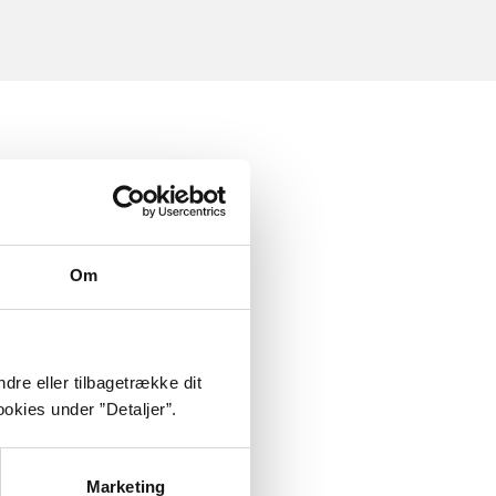
Om
dre eller tilbagetrække dit
okies under ”Detaljer”.
Marketing