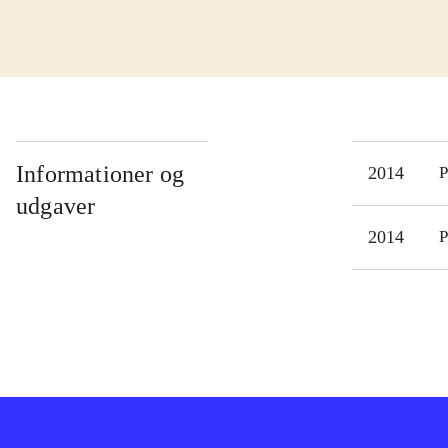
kist
som 
tank
Spil
øvel
kamp
Informationer og
2014
P
kamp
udgaver
bege
2014
P
spil
spr
"Fir
doct