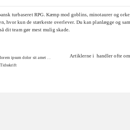
apansk turbaseret RPG. Kæmp mod goblins, minotaurer og orker
en, hvor kun de stærkeste overlever. Du kan planlægge og s
så dit team gør mest mulig skade.
Artiklerne i
handler ofte om
lorem ipsum dolor sit amet ...
Tidsskrift