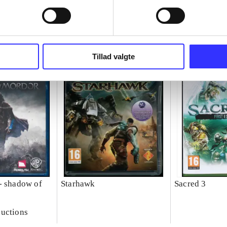
Tillad valgte
- shadow of
Starhawk
Sacred 3
uctions