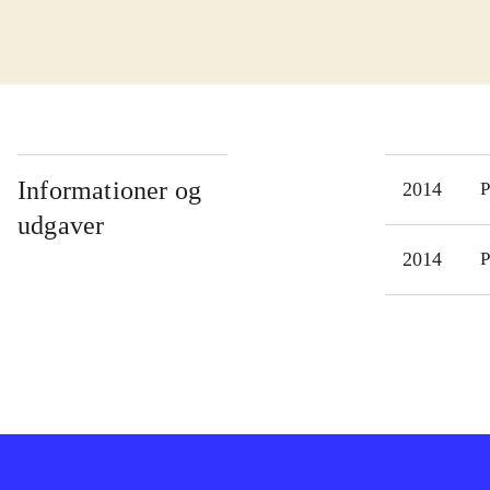
kist
som 
tank
Spil
øvel
kamp
Informationer og
2014
P
kamp
udgaver
bege
2014
P
spil
spr
"Fir
doct