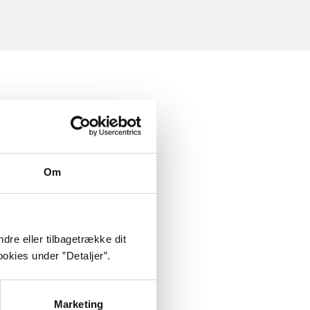
Om
dre eller tilbagetrække dit
okies under ”Detaljer”.
Marketing