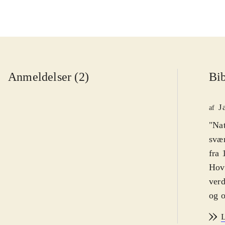
Anmeldelser (2)
Bib
J
af
"Nat
svær
fra 
Hove
verd
og o
Kamp
L
en b