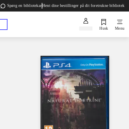
Spørg en bibliotekar
Hent dine bestillinger på dit foretrukne bibliotek
Log ind
Husk
Menu