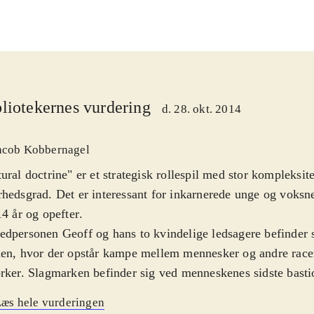
liotekernes vurdering
d. 28. okt. 2014
acob Kobbernagel
ural doctrine" er et strategisk rollespil med stor kompleksit
hedsgrad. Det er interessant for inkarnerede unge og voksne
14 år og opefter
.
dpersonen Geoff og hans to kvindelige ledsagere befinder s
en, hvor der opstår kampe mellem mennesker og andre racer
rker. Slagmarken befinder sig ved menneskenes sidste basti
ene er turbaserede og karaktererne kan ved hvert træk flytt
æs hele vurderingen
estemt rækkevidde og foretage forskellige handlinger som at