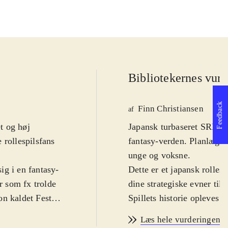
Bibliotekernes vurd
Feedback
Finn Christiansen
af
et og høj
Japansk turbaseret SRPG.
 rollespilsfans
fantasy-verden. Planlæg d
unge og voksne
.
ig i en fantasy-
Dette er et japansk rolle
 som fx trolde
dine strategiske evner ti
on kaldet Feste.
Spillets historie opleves 
e sig inden for
ledsaget af de to kvindeli
Læs hele vurderingen
 åbne døre eller
kampsystem skal de samme