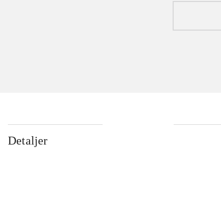
Detaljer
...
...
...
...