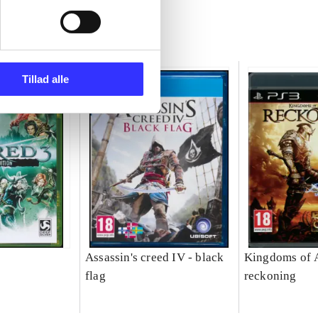
Tillad alle
Assassin's creed IV - black
Kingdoms of 
flag
reckoning