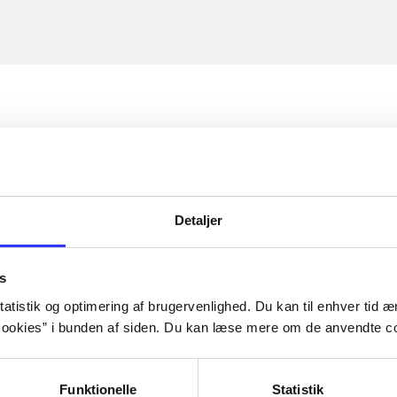
Detaljer
s
atistik og optimering af brugervenlighed. Du kan til enhver tid æn
ookies” i bunden af siden. Du kan læse mere om de anvendte co
Funktionelle
Statistik