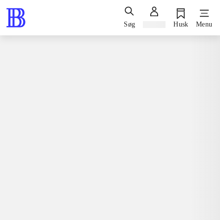
Søg
Log ind
Husk
Menu
Spil / computerspil
Playstation 4, 2014
Natural doctrine