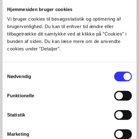
Alle registrerede artikler fordelt på udgivelser
Hjemmesiden bruger cookies
Vi bruger cookies til besøgsstatistik og optimering af
...
brugervenlighed. Du kan til enhver tid ændre eller
...
tilbagetrække dit samtykke ved at klikke på ”Cookies” i
...
bunden af siden. Du kan læse mere om de anvendte
...
cookies under ”Detaljer”.
...
Samtykkevalg
Nødvendig
Minder om
Funktionelle
Statistik
Marketing