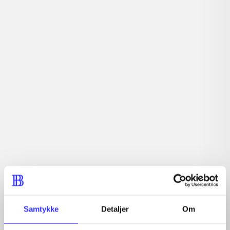
Tidsskrift
Artiklerne i
handler ofte om
Artikler med samme emner
Fra
Samtykke
Detaljer
Om
Artikler