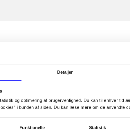
Detaljer
s
atistik og optimering af brugervenlighed. Du kan til enhver tid æn
ookies” i bunden af siden. Du kan læse mere om de anvendte co
Funktionelle
Statistik