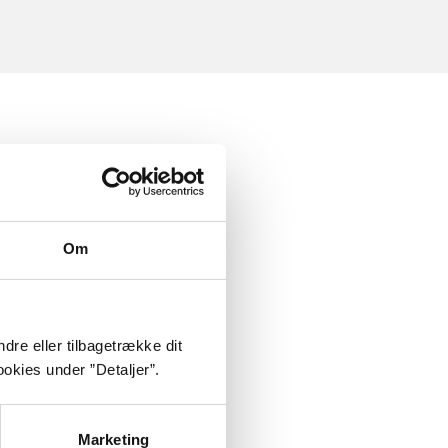
Om
dre eller tilbagetrække dit
okies under ”Detaljer”.
Marketing