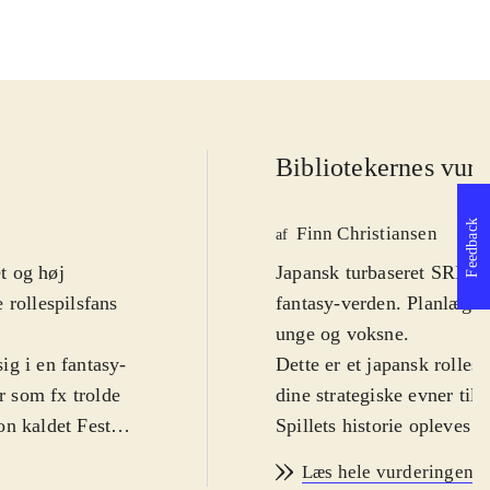
Bibliotekernes vurd
Feedback
Finn Christiansen
af
et og høj
Japansk turbaseret SRPG.
 rollespilsfans
fantasy-verden. Planlæg d
unge og voksne
.
ig i en fantasy-
Dette er et japansk rolle
 som fx trolde
dine strategiske evner ti
on kaldet Feste.
Spillets historie opleves 
e sig inden for
ledsaget af de to kvindeli
Læs hele vurderingen
 åbne døre eller
kampsystem skal de samme