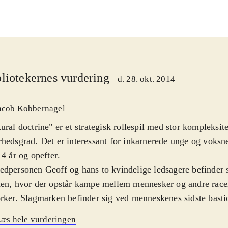
liotekernes vurdering
d. 28. okt. 2014
acob Kobbernagel
ural doctrine" er et strategisk rollespil med stor kompleksit
hedsgrad. Det er interessant for inkarnerede unge og voksne
14 år og opefter
.
dpersonen Geoff og hans to kvindelige ledsagere befinder s
en, hvor der opstår kampe mellem mennesker og andre racer
rker. Slagmarken befinder sig ved menneskenes sidste basti
ene er turbaserede og karaktererne kan ved hvert træk flytt
æs hele vurderingen
estemt rækkevidde og foretage forskellige handlinger som at