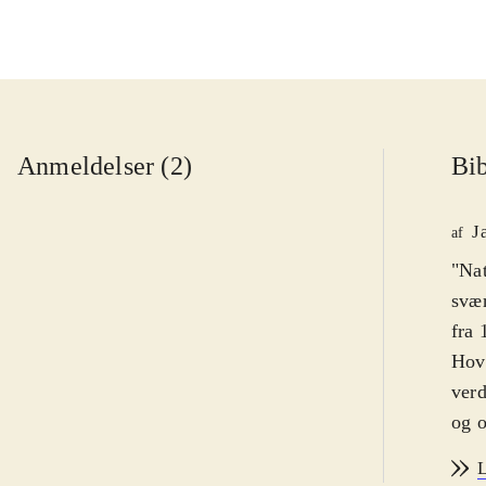
Anmeldelser (2)
Bib
J
af
"Nat
svær
fra 
Hove
verd
og o
Kamp
L
en b