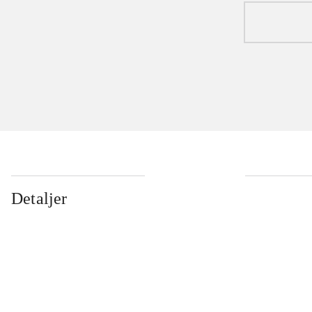
Detaljer
...
...
...
...