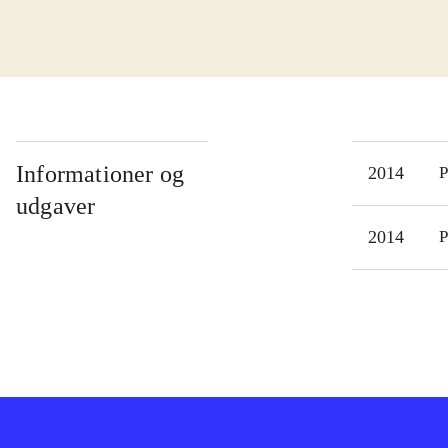
kist
som 
tank
Spil
øvel
kamp
Informationer og
2014
P
kamp
udgaver
bege
2014
P
spil
spr
"Fir
doct