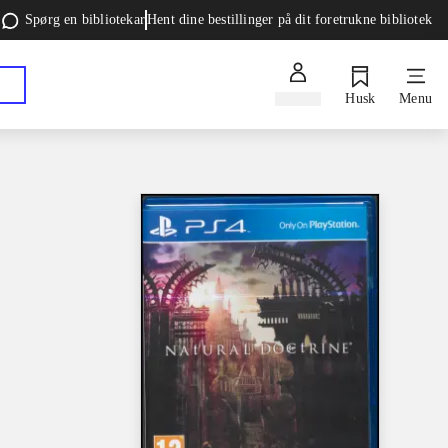
Spørg en bibliotekar
Hent dine bestillinger på dit foretrukne bibliotek
Log ind
Husk
Menu