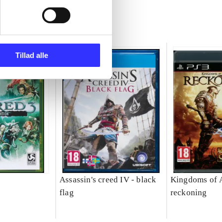
Tillad alle
Assassin's creed IV - black
Kingdoms of 
flag
reckoning