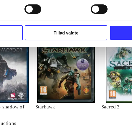
Tillad valgte
- shadow of
Starhawk
Sacred 3
uctions