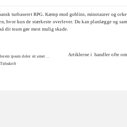
apansk turbaseret RPG. Kæmp mod goblins, minotaurer og orker
en, hvor kun de stærkeste overlever. Du kan planlægge og s
så dit team gør mest mulig skade.
Artiklerne i
handler ofte om
lorem ipsum dolor sit amet ...
Tidsskrift