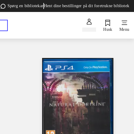
Spørg en bibliotekar
Hent dine bestillinger på dit foretrukne bibliotek
Log ind
Husk
Menu