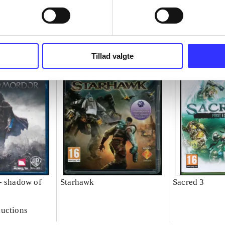
Tillad valgte
- shadow of
Starhawk
Sacred 3
uctions