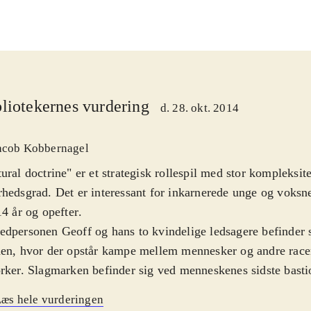
liotekernes vurdering
d. 28. okt. 2014
acob Kobbernagel
ural doctrine" er et strategisk rollespil med stor kompleksit
hedsgrad. Det er interessant for inkarnerede unge og voksne
14 år og opefter
.
dpersonen Geoff og hans to kvindelige ledsagere befinder s
en, hvor der opstår kampe mellem mennesker og andre racer
rker. Slagmarken befinder sig ved menneskenes sidste basti
ene er turbaserede og karaktererne kan ved hvert træk flytt
æs hele vurderingen
estemt rækkevidde og foretage forskellige handlinger som at