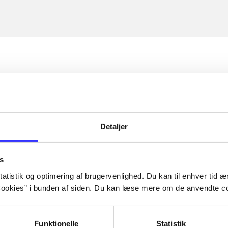
Detaljer
s
atistik og optimering af brugervenlighed. Du kan til enhver tid æn
ookies” i bunden af siden. Du kan læse mere om de anvendte co
Funktionelle
Statistik