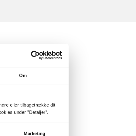
Om
dre eller tilbagetrække dit
okies under ”Detaljer”.
Marketing