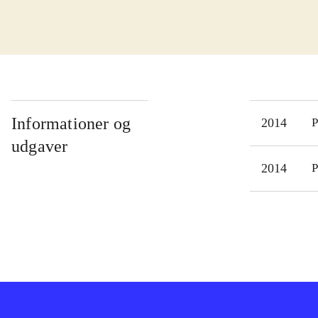
kist
som 
tank
Spil
øvel
kamp
Informationer og
2014
P
kamp
udgaver
bege
2014
P
spil
spr
"Fir
doct