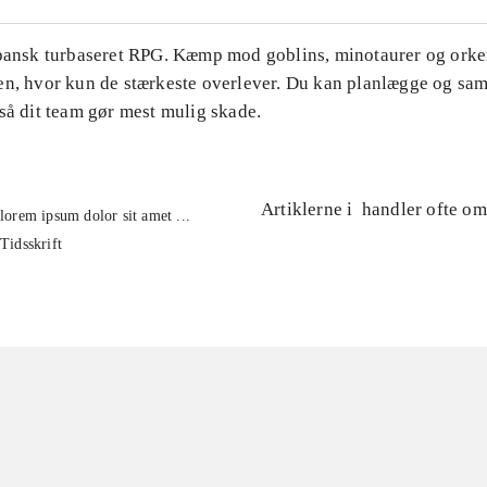
apansk turbaseret RPG. Kæmp mod goblins, minotaurer og orker
en, hvor kun de stærkeste overlever. Du kan planlægge og s
så dit team gør mest mulig skade.
Artiklerne i
handler ofte om
lorem ipsum dolor sit amet ...
Tidsskrift