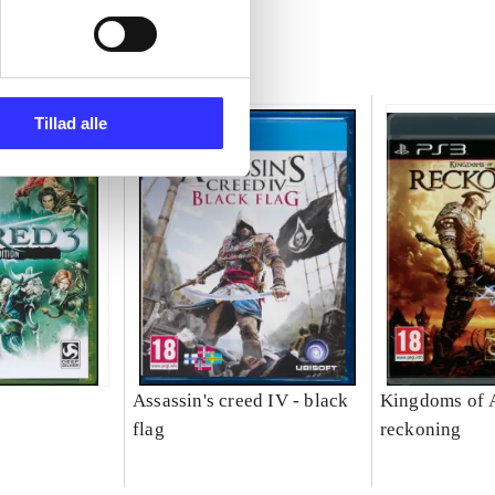
Tillad alle
Assassin's creed IV - black
Kingdoms of 
flag
reckoning