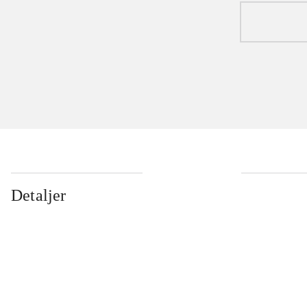
Detaljer
...
...
...
...