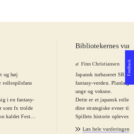
Bibliotekernes vurd
Feedback
Finn Christiansen
af
et og høj
Japansk turbaseret SRPG.
 rollespilsfans
fantasy-verden. Planlæg d
unge og voksne
.
ig i en fantasy-
Dette er et japansk rolle
 som fx trolde
dine strategiske evner ti
on kaldet Feste.
Spillets historie opleves 
e sig inden for
ledsaget af de to kvindeli
Læs hele vurderingen
 åbne døre eller
kampsystem skal de samme