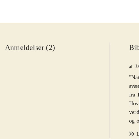
Anmeldelser (2)
Bib
J
af
"Nat
svær
fra 
Hove
verd
og o
Kamp
L
en b