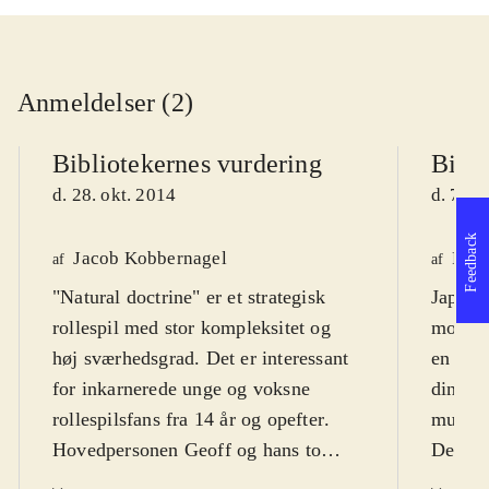
Anmeldelser (2)
Bibliotekernes vurdering
Bibli
d. 28. okt. 2014
d. 7. j
Feedback
Jacob Kobbernagel
Finn
af
af
"Natural doctrine" er et strategisk
Japans
rollespil med stor kompleksitet og
mod go
høj sværhedsgrad. Det er interessant
en brut
for inkarnerede unge og voksne
dine an
rollespilsfans fra 14 år og opefter
.
mulig 
Hovedpersonen Geoff og hans to
Dette e
kvindelige ledsagere befinder sig i en
præcis