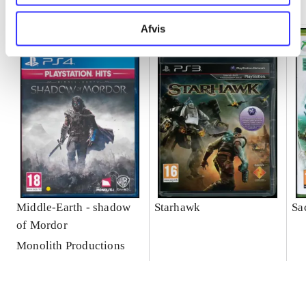
Afvis
Middle-Earth - shadow
Starhawk
Sa
of Mordor
Monolith Productions