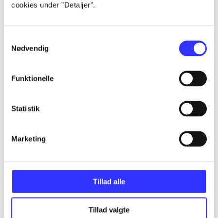
cookies under ”Detaljer”.
...
Samtykkevalg
...
Nødvendig
...
Funktionelle
...
Statistik
Marketing
...
Tillad alle
Minder om
Tillad valgte