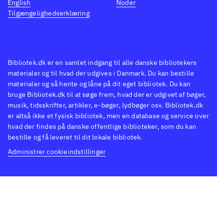
English
Noder
PEGI: 12 samt et berettiget ikon for
galt. S
Tilgængelighedserklæring
vold og grimt sprog
.
store 
"Fire Emblem" til Wii er et andet
Soulsli
taktisk rollespil, der minder om
for vol
"Natural doctrine". Det hører også til
Sammen
Bibliotek.dk er en samlet indgang til alle danske bibliotekers
materialer og til hvad der udgives i Danmark. Du kan bestille
blandt de sværeste i genren
.
er
Divi
materialer og så hente og låne på dit eget bibliotek. Du kan
4), som
bruge Bibliotek.dk til at søge frem, hvad der er udgivet af bøger,
RPG
.
musik, tidsskrifter, artikler, e-bøger, lydbøger osv. Bibliotek.dk
er altså ikke et fysisk bibliotek, men en database og service over
hvad der findes på danske offentlige biblioteker, som du kan
bestille og få leveret til dit lokale bibliotek.
Administrer cookieindstillinger