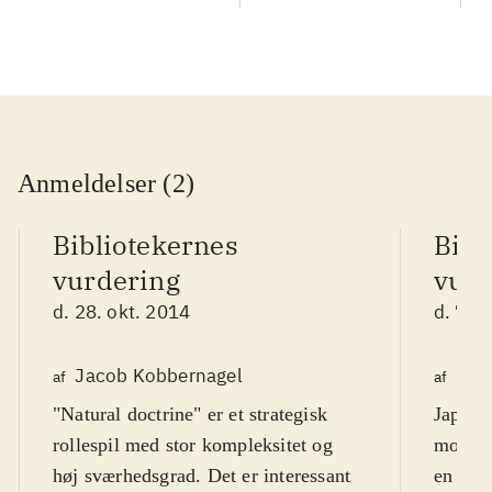
Anmeldelser (2)
Bibliotekernes
Bibl
vurdering
vurd
d. 28. okt. 2014
d. 7. j
Jacob Kobbernagel
Finn
af
af
"Natural doctrine" er et strategisk
Japans
rollespil med stor kompleksitet og
mod go
høj sværhedsgrad. Det er interessant
en brut