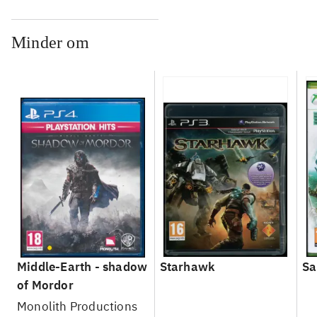
Minder om
Middle-Earth - shadow
Starhawk
Sa
of Mordor
Monolith Productions