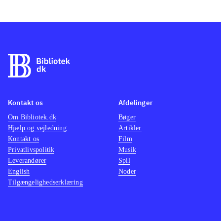
Spillet har en meget høj
rollesp
sværhedsgrad og det betyder, at der
figurer
kræves fordybelse, øvelse og tid for
mere a
at mestre dette spil. Dets mangelfulde
dog se
forklaring af kampsystemet kan give
er de 
anledning til frustrationer. De
komple
grafiske elementer under kampene er
Angreb 
Kontakt os
Afdelinger
ikke til stor hjælp, men øger derimod
forvold
Om Bibliotek.dk
Bøger
forvirringen. Det vil vække
figure
Hjælp og vejledning
Artikler
begejstring hos unge og voksne med
med om
Kontakt os
Film
erfaring med rollespil på konsoller.
save-pu
Privatlivspolitik
Musik
Leverandører
Det kan spilles fra 14 år og opefter.
Spil
hoppe l
English
Noder
PEGI: 12 samt et berettiget ikon for
galt. S
Tilgængelighedserklæring
vold og grimt sprog
.
store 
"Fire Emblem" til Wii er et andet
Soulsli
taktisk rollespil, der minder om
for vol