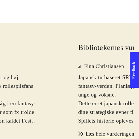
Bibliotekernes vurd
Feedback
Finn Christiansen
af
et og høj
Japansk turbaseret SRPG.
 rollespilsfans
fantasy-verden. Planlæg d
unge og voksne
.
ig i en fantasy-
Dette er et japansk rolle
 som fx trolde
dine strategiske evner ti
on kaldet Feste.
Spillets historie opleves 
e sig inden for
ledsaget af de to kvindeli
Læs hele vurderingen
 åbne døre eller
kampsystem skal de samme