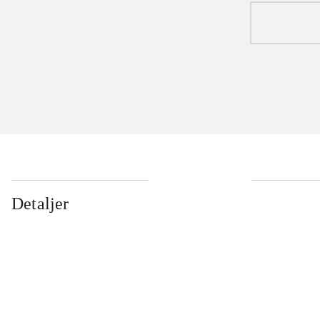
Detaljer
...
...
...
...