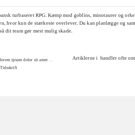
apansk turbaseret RPG. Kæmp mod goblins, minotaurer og orker
en, hvor kun de stærkeste overlever. Du kan planlægge og s
så dit team gør mest mulig skade.
Artiklerne i
handler ofte om
lorem ipsum dolor sit amet ...
Tidsskrift