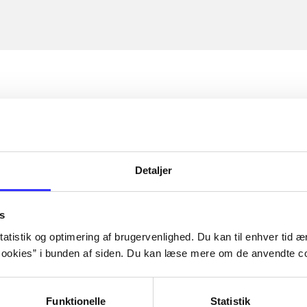
Detaljer
s
atistik og optimering af brugervenlighed. Du kan til enhver tid æn
ookies” i bunden af siden. Du kan læse mere om de anvendte co
Funktionelle
Statistik