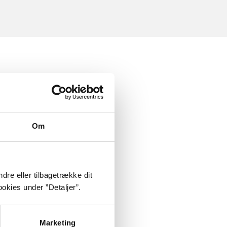
Om
dre eller tilbagetrække dit
okies under ”Detaljer”.
Marketing