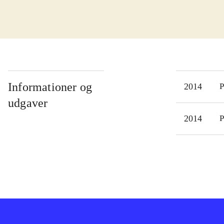
kist
som 
tank
Spil
øvel
kamp
Informationer og
2014
P
kamp
udgaver
bege
2014
P
spil
spr
"Fir
doct