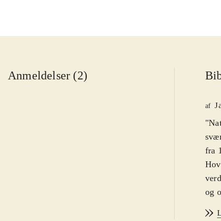
Anmeldelser (2)
Bib
J
af
"Nat
svær
fra 
Hove
verd
og o
Kamp
L
en b