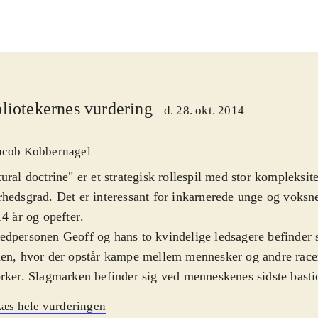
liotekernes vurdering
d. 28. okt. 2014
acob Kobbernagel
ural doctrine" er et strategisk rollespil med stor kompleksit
hedsgrad. Det er interessant for inkarnerede unge og voksne
14 år og opefter
.
dpersonen Geoff og hans to kvindelige ledsagere befinder s
en, hvor der opstår kampe mellem mennesker og andre racer
rker. Slagmarken befinder sig ved menneskenes sidste basti
ene er turbaserede og karaktererne kan ved hvert træk flytt
æs hele vurderingen
estemt rækkevidde og foretage forskellige handlinger som at