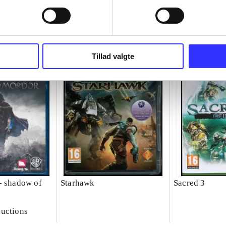
Tillad valgte
- shadow of
Starhawk
Sacred 3
uctions