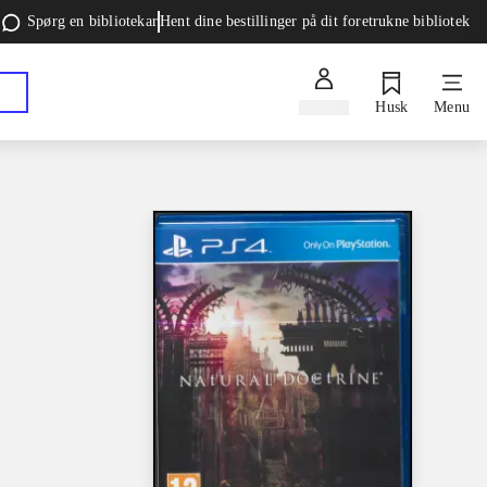
Spørg en bibliotekar
Hent dine bestillinger på dit foretrukne bibliotek
Log ind
Husk
Menu