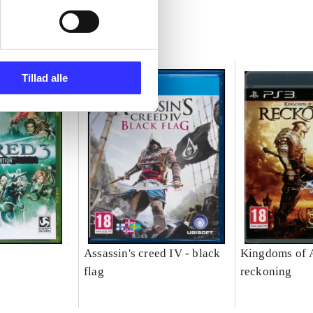
Tillad alle
Assassin's creed IV - black
Kingdoms of 
flag
reckoning